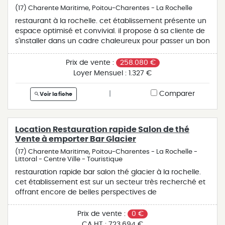
(17) Charente Maritime, Poitou-Charentes - La Rochelle
restaurant à la rochelle. cet établissement présente un
espace optimisé et convivial. il propose à sa cliente de
s'installer dans un cadre chaleureux pour passer un bon
moment et savourer des plats fait maison avec des
produits frais et de saison. une capacité d'accueil totale
Prix de vente :
258.080 €
de 68 places assises comprenant l'extérieur. deux
Loyer Mensuel :
1.327 €
employés à reprendre à la cession (un poste en cuisine
et un en salle). actuellement fonctionne en affaire de
|
Comparer
Voir la fiche
jour sauf un soir par semaine. deux jours de repos
hebdomadaire et 5 semaines de vacances sur l'année.
stationnement gratuit, un atout sur le secteur. ce
Location Restauration rapide Salon de thé
commerce bénéficie d'une bonne réputation et ses
Vente à emporter Bar Glacier
clients fidèles apprécient le rapport qualité/prix. le plus
de cette affaire pour le futur repreneur, une
(17) Charente Maritime, Poitou-Charentes - La Rochelle -
Littoral - Centre Ville - Touristique
opportunité à saisir pour ceux qui veulent allier travail et
qualité de vie.
restauration rapide bar salon thé glacier à la rochelle.
cet établissement est sur un secteur très recherché et
offrant encore de belles perspectives de
développement selon le projet du repreneur. une belle
terrasse ensoleillée avec un spot apprécié par la
Prix de vente :
0 €
clientèle rochelaise et touristique. capacité d'accueil
CA HT :
723.694 €