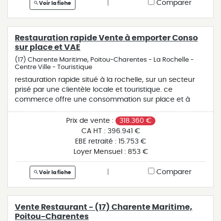
|
Comparer
Voir la fiche
même en été. logement possible pour le futur
exploitant et aussi pour le personnel (nous consulter
pour le détail). le plus de cette affaire saisonnière, c'est
Restauration rapide Vente à emporter Conso
un véritable outil de travail opérationnel avec un réel
sur place et VAE
potentiel de développement !
(17) Charente Maritime, Poitou-Charentes - La Rochelle -
Centre Ville - Touristique
restauration rapide situé à la rochelle, sur un secteur
prisé par une clientèle locale et touristique. ce
commerce offre une consommation sur place et à
emporter. actuellement ouvert cinq jours par semaine
et cinq semaines de fermeture échelonnées sur
Prix de vente :
318.360 €
l'année. les gérants emploient quatre personnes sur des
CA HT :
396.941 €
postes en salle et cuisine avec un petit renfort en haute
EBE retraité :
15.753 €
saison. cet établissement est doté d'un logement plutôt
Loyer Mensuel :
853 €
rare sur le secteur. le plus de cette affaire pour un futur
repreneur de conserver une agréable qualité de vie par
|
Comparer
Voir la fiche
l'amplitude des horaires ou au contraire d'envisager le
développement du ca.
Vente Restaurant - (17) Charente Maritime,
Poitou-Charentes