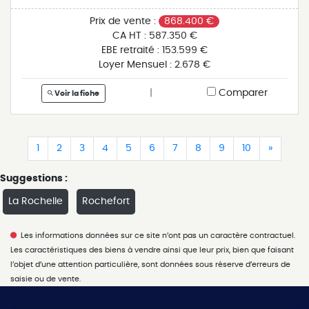
une terrasse ensoleillée avec une vue imprenable sur
les bateaux. il est très propre techniquement, cuisine
Prix de vente :
868.400 €
aux normes et bénéficie d'un entretien régulier. cet
CA HT :
587.350 €
établissement travaille aussi bien en limonade qu'en
EBE retraité :
153.599 €
restauration (carte simple à travailler au quotidien).
Loyer Mensuel :
2.678 €
actuellement les exploitants emploient deux personnes.
fermeture d'un mois en hiver et repos hebdomadaire
|
Comparer
Voir la fiche
sauf en saison. le plus de cette affaire, pour un futur
repreneur aucun travaux à prévoir et un emplacement
n°1 au coeur de la rochelle !
(current)
(current)
(current)
(current)
(current)
(current)
(current)
(current)
(current)
(current)
(curren
1
2
3
4
5
6
7
8
9
10
»
Suggestions :
La Rochelle
Rochefort
Les informations données sur ce site n’ont pas un caractère contractuel.
Les caractéristiques des biens à vendre ainsi que leur prix, bien que faisant
l’objet d’une attention particulière, sont données sous réserve d’erreurs de
saisie ou de vente.