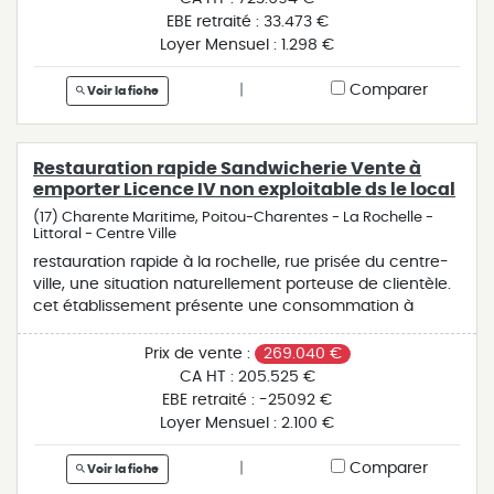
actuelle 83 places assises. ouvert 305 jours par an.
EBE retraité :
33.473 €
equipe en place + renfort en haute saison. vente en
Loyer Mensuel :
1.298 €
parts sociales. cette affaire à de nombreux atouts pour
un professionnel souhaitant s'installer dans la belle ville
|
Comparer
Voir la fiche
de la rochelle !
Restauration rapide Sandwicherie Vente à
emporter Licence IV non exploitable ds le local
(17) Charente Maritime, Poitou-Charentes - La Rochelle -
Littoral - Centre Ville
restauration rapide à la rochelle, rue prisée du centre-
ville, une situation naturellement porteuse de clientèle.
cet établissement présente une consommation à
emporter et sur place. il offre un large choix de produits
selon vos envies et les moments de la journée. belle
Prix de vente :
269.040 €
surface de travail. sanitaires normes pmr. equipe en
CA HT :
205.525 €
place et un renfort en période estivale. ouvert 300 jours
EBE retraité :
-25092 €
par an. le plus de cette affaire, un outil de travail
Loyer Mensuel :
2.100 €
lumineux et agréable à travailler.
|
Comparer
Voir la fiche