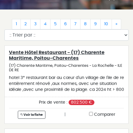
(current)
(current)
(current)
(current)
(current)
(current)
(current)
(current)
(current)
(current)
(curren
1
2
3
4
5
6
7
8
9
10
»
Vente Hôtel Restaurant - (17) Charente
Maritime, Poitou-Charentes
(17) Charente Maritime, Poitou-Charentes - La Rochelle - ILE
DE RE
hotel 3* restaurant bar au cœur d'un village de l'ile de re
entièrement rénové ,aux normes, avec une situation
idéale ,avec une proximité de la plage. ca 2024 ht > 800
000 € . affaire pour pros investisseurs. prix fonds
802500€ frais d'agence inclus à la charge de
Prix de vente :
802.500 €
l'acquéreur possibilité d'acquérir les murs commerciaux
|
Comparer
Voir la fiche