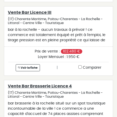
Vente Bar Licence III
(17) Charente Maritime, Poitou-Charentes - La Rochelle -
Littoral - Centre Ville - Touristique
bar à la rochelle - aucun travaux à prévoir ! ce
commerce est totalement équipé et prêt à l'emploi, le
tirage pression est en pleine propriété ce qui laisse de
nombreuses possibilités de fourniture à moindre coût.
plus de 78.000 euros ht de ca réalisé en 7,5 mois
Prix de vente :
102.480 €
d'exploitation dont seulement 9.000 eurosht de
Loyer Mensuel :
1.950 €
planches. vous disposez également d'un espace
optimisé et convivial, prêt à accueillir votre clientèle
|
Comparer
Voir la fiche
dans une ambiance chaleureuse. etablissement à taille
humaine. terrasse. repos hebdomadaire. pas de
personnel à reprendre. le plus de cette affaire pour le
Vente Bar Brasserie Licence 4
futur repreneur, un bel outil de travail et offrant encore
de belles perspectives de développement.
(17) Charente Maritime, Poitou-Charentes - La Rochelle -
Littoral - Centre Ville - Touristique
bar brasserie à la rochelle situé sur un spot touristique
incontournable de la ville ! ce commerce a une
capacité d'accueil de 74 places assises comprenant