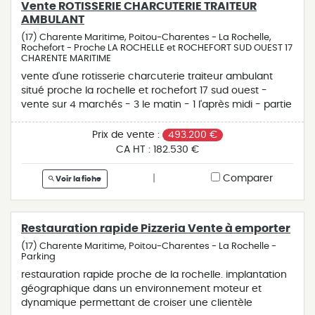
Vente ROTISSERIE CHARCUTERIE TRAITEUR
AMBULANT
(17) Charente Maritime, Poitou-Charentes - La Rochelle,
Rochefort - Proche LA ROCHELLE et ROCHEFORT SUD OUEST 17
CHARENTE MARITIME
vente d'une rotisserie charcuterie traiteur ambulant
situé proche la rochelle et rochefort 17 sud ouest -
vente sur 4 marchés - 3 le matin - 1 l'après midi - partie
traiteur à développer - vente maison de plein pied de
115 m² - grand jardin - piscine - laboratoire attenant -
Prix de vente :
493.200 €
matériel complet : remorque , fourgon , laboratoire
CA HT :
182.530 €
entièrement équipé aux normes - 5 semaines de
congés - chiffre d'affaires 182 530 €
|
Comparer
Voir la fiche
Restauration rapide Pizzeria Vente à emporter
(17) Charente Maritime, Poitou-Charentes - La Rochelle -
Parking
restauration rapide proche de la rochelle. implantation
géographique dans un environnement moteur et
dynamique permettant de croiser une clientèle