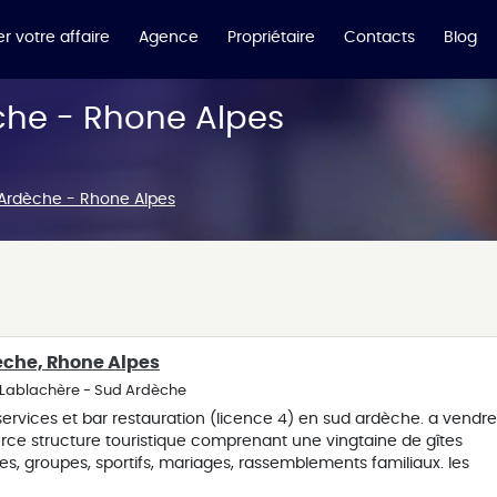
r votre affaire
Agence
Propriétaire
Contacts
Blog
èche - Rhone Alpes
 Ardèche - Rhone Alpes
dèche, Rhone Alpes
 Lablachère - Sud Ardèche
ervices et bar restauration (licence 4) en sud ardèche. a vendre
e structure touristique comprenant une vingtaine de gîtes
es, groupes, sportifs, mariages, rassemblements familiaux. les
dez-vous avec piscine couverte et découverte en saison, bar