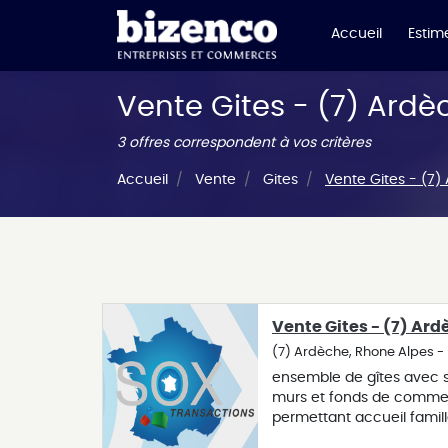
Accueil
Estime
Vente Gites - (7) Ard
3 offres correspondent à vos critères
Accueil
Vente
Gites
Vente Gites - (7)
Vente Gites - (7) Ar
(7) Ardèche, Rhone Alpes -
ensemble de gîtes avec s
murs et fonds de commerc
permettant accueil famill
équipements sont au ren