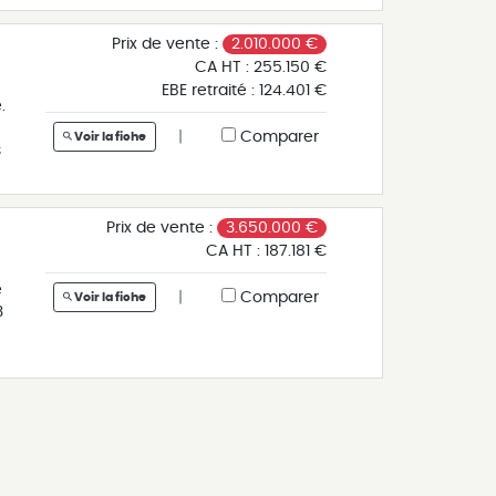
Prix de vente :
2.010.000 €
CA HT :
255.150 €
ée
EBE retraité :
124.401 €
.
|
Comparer
Voir la fiche
re
s
Prix de vente :
3.650.000 €
CA HT :
187.181 €
e
|
Comparer
Voir la fiche
3