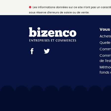
Les informations données sur ce site n’ont pas un caractère
sous réserve d’erreurs de saisie ou de vente.
Vous 
Achete
Quelle 
Comme
Commen
de l'es
Méthod
fonds