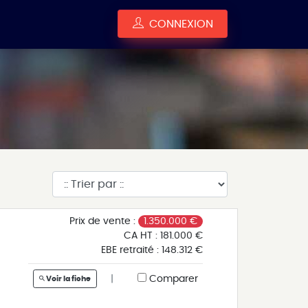
CONNEXION
Prix de vente :
1.350.000 €
CA HT :
181.000 €
EBE retraité :
148.312 €
|
Comparer
Voir la fiche