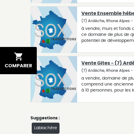
d’été, espace restauratio
cuisine pro toute équipée
Vente Ensemble hébe
parkings à proximité, gara
depuis cet ensemble. loge
(7) Ardèche, Rhone Alpes 
sur un axe ardéchois très 
à vendre, murs et fonds 
en autonomie électrique s
ce domaine de plus de qu
production. pour des raiso
potentiel de développeme
agence de lablachère (0
gîtes, des chalets et des 
dispose d’un bel espace 
jeux dédiée aux enfants.
Vente Gites - (7) Ar
d’un bar avec licence 4, 
COMPARER
saison, cet établissement 
(7) Ardèche, Rhone Alpes 
envisageable d’ajouter p
a vendre, domaine de plu
capacité d’accueil. pour d
comprend une ancienne ma
l'adresse de notre agenc
à 10 personnes. pour les lo
garantissent des moments
également à disposition d
est géo localisée à l'adr
Suggestions :
Lablachère