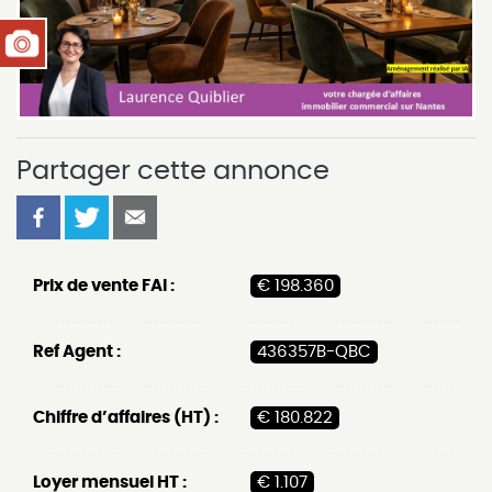
Partager cette annonce
Prix de vente FAI :
€ 198.360
Ref Agent :
436357B-QBC
Chiffre d’affaires (HT) :
€ 180.822
Loyer mensuel HT :
€ 1.107