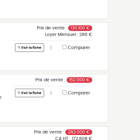
 -
u
n
ar
Prix de vente :
130.100 €
Loyer Mensuel :
286 €
xa
|
Comparer
Voir la fiche
:
Prix de vente :
152.000 €
|
Comparer
Voir la fiche
e
s
Prix de vente :
282.000 €
CA HT :
172.808 €