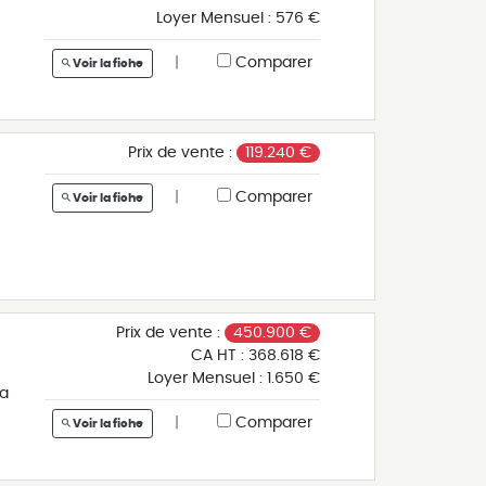
Loyer Mensuel :
576 €
|
Comparer
Voir la fiche
e
Prix de vente :
119.240 €
|
Comparer
Voir la fiche
er
Prix de vente :
450.900 €
CA HT :
368.618 €
Loyer Mensuel :
1.650 €
 a
|
Comparer
Voir la fiche
é