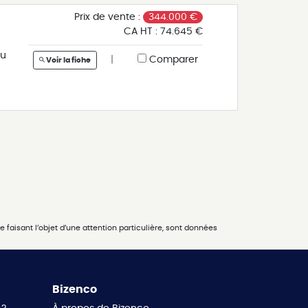
Prix de vente :
344.000 €
CA HT :
74.645 €
du
|
Comparer
Voir la fiche
 faisant l’objet d’une attention particulière, sont données
Bizenco