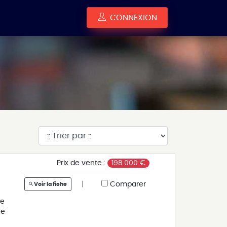
CONNEXION
e
Prix de vente :
198.000 €
|
Comparer
Voir la fiche
le
ée
d