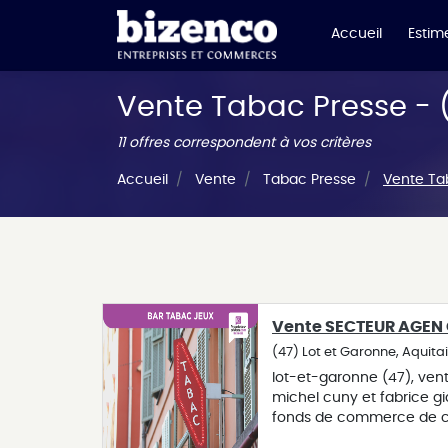
Accueil
Estime
Vente Tabac Presse - (
11 offres correspondent à vos critères
Accueil
Vente
Tabac Presse
Vente Tab
Vente SECTEUR AGEN 
(47) Lot et Garonne, Aquita
lot-et-garonne (47), ve
michel cuny et fabrice g
fonds de commerce de ce
de l'autoroute des deux m