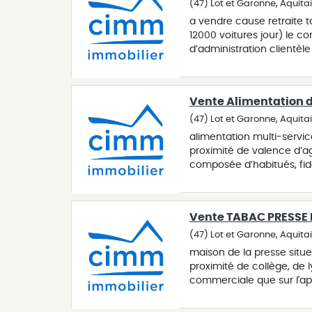
(47) Lot et Garonne, Aquita
a vendre cause retraite t
12000 voitures jour) le 
d’administration clientè
qualité - mobilier et ma
(gain de 2 à 3 semaines 
personnel à reprendre a 
Vente Alimentation d
précisez votre recherch
informations complément
(47) Lot et Garonne, Aquita
alimentation multi-servic
proximité de valence d’ag
composée d’habitués, fidè
proximité surface commerc
complète pouvant répondre
marché miniature » cuis
Vente TABAC PRESSE
sécurité réfection de f
particulier la possibilité
(47) Lot et Garonne, Aquita
souhaitant concilier qua
maison de la presse situee
précisez votre recherch
proximité de collège, de l
informations complément
commerciale que sur l'ap
salles de bain, garage et
141 000 €), avec fortes co