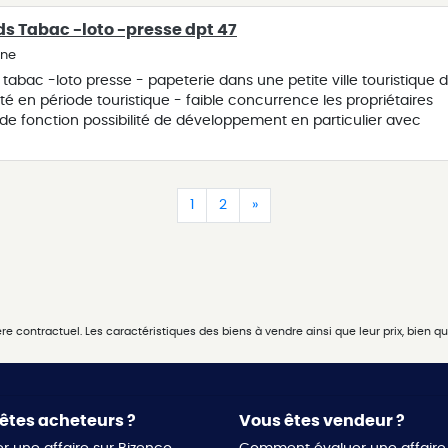
c enfants de se positionner sur un produit rassurant. contactez
ds Tabac -loto -presse dpt 47
e recherche ou vendre votre bien. nous vous communiquons
plémentaires sur simple demande.
ine
 tabac -loto presse - papeterie dans une petite ville touristique 
ité en période touristique - faible concurrence les propriétaires
de fonction possibilité de développement en particulier avec
oduits locaux dossier sur demande contactez nous pour précisez
re votre bien. nous vous communiquons toutes informations
mple demande.
(current)
(current)
(current)
1
2
»
 contractuel. Les caractéristiques des biens à vendre ainsi que leur prix, bien que
êtes acheteurs ?
Vous êtes vendeur ?