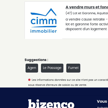
permette à un couple ave
A vendre murs et fon
nous pour précisez votr
toutes informations com
(47) Lot et Garonne, Aquita
a vendre cause retraite -
lot et garonne forte activ
disposent d'un logement 
l'activité carterie et pr
votre recherche ou vend
complémentaires sur si
Suggestions :
Agen
Le Passage
Fumel
Les informations données sur ce site n’ont pas un caractère
sous réserve d’erreurs de saisie ou de vente.
Vous 