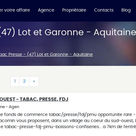
r votre affaire
Agence
Propriétaire
Contacts
Blog
47) Lot et Garonne - Aquitain
ac Presse - (47) Lot et Garonne - Aquitaine
(current)
(current)
(current)
1
2
»
OUEST - TABAC, PRESSE, FDJ
ine - Agen
nte fonds de commerce tabac/presse/fdj/pmu opportunite rare -
iacomin vous proposent, dans un village au coeur du sud-ouest, 
 tabac-presse-fdj-pmu-boissons-confiseries... a 7km de l'entr
ers, axe toulouse / bordeaux, l'affaire est située sur un boulevar