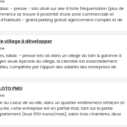
ine
abac – presse - loto situé sur axe à forte fréquentation (plus de
commerce se trouve à proximité d’une zone commerciale et
le d’habitués - grand parking gratuit agencement complet et de
tériel en bon état – nombreuses possibilités de développement
d’ouverture) bonne rentabilité – ebe supérieur à 80 000 € -pas d
voir rapidement – dossier sur demande contactez nous pour
e village à développer
e ou vendre votre bien. nous vous communiquons toutes
aires sur simple demande.
ine
es, tabac – presse loto sis dans un village du tarn & garonne à
en seule épicerie du village, la clientèle est essentiellement
les, complétée par l’apport des salariés des entreprises de
iale de plus de 120 m², très bien équipée, accueillante et
 à tous les besoins de la population locale : « un véritable sup
ine complète et en bon état, normes pmr et équipement de
 LOTO PMU
açade récente grande capacité de développement avec en
 de développer la restauration du midi. idéal pour un couple
ine
lité de vie et développement commercial contactez nous pour
 au coeur de sa ville, dans un quartier entièrement refait,en zrr.
e ou vendre votre bien. nous vous communiquons toutes
ycée, cette entreprise est en parfait état, tant sur la partie
aires sur simple demande.
partement (loue 650 euros/mois), salon trois chambres, deux
 jardin cloture -tres lumineux- très beaux résultat (ebe reconstitu
mmissions. le contexte, le bâtiment, les chiffres devraient