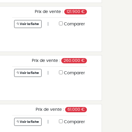
la
Prix de vente :
121.900 €
e
sé
|
Comparer
Voir la fiche
r
Prix de vente :
260.000 €
).
|
Comparer
Voir la fiche
ec
en
Prix de vente :
61.000 €
|
Comparer
Voir la fiche
e