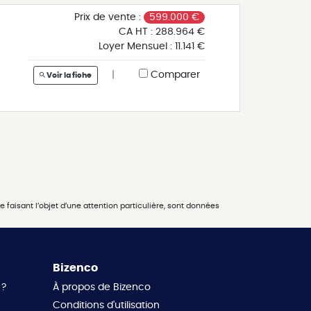
t
Prix de vente :
599.000 €
CA HT :
288.964 €
Loyer Mensuel :
11.141 €
|
Comparer
Voir la fiche
!
 faisant l’objet d’une attention particulière, sont données
Bizenco
 ?
À propos de Bizenco
Conditions d'utilisation