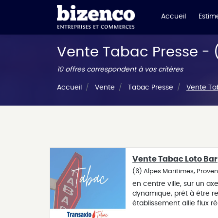
Accueil
Estime
Vente Tabac Presse - 
10 offres correspondent à vos critères
Accueil
Vente
Tabac Presse
Vente Ta
Vente Tabac Loto Bar
(6) Alpes Maritimes, Provenc
en centre ville, sur un a
dynamique, prêt à être r
établissement allie flux r
cadre de travail agréable