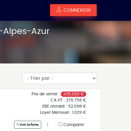
CONNEXION
e-Alpes-Azur
Prix de vente :
435.000 €
CA HT :
276.756 €
EBE retraité :
52.098 €
Loyer Mensuel :
1.029 €
|
Comparer
Voir la fiche