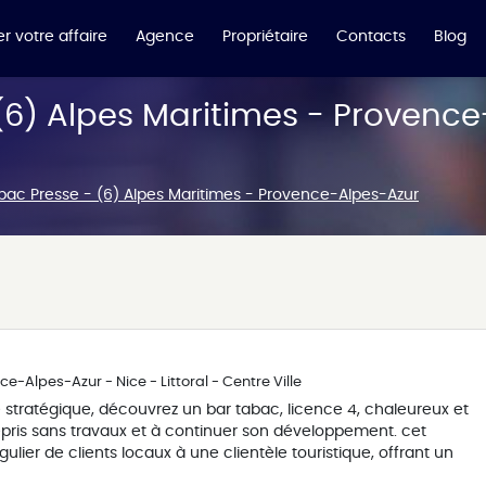
r votre affaire
Agence
Propriétaire
Contacts
Blog
(6) Alpes Maritimes - Provenc
bac Presse - (6) Alpes Maritimes - Provence-Alpes-Azur
e-Alpes-Azur - Nice - Littoral - Centre Ville
xe stratégique, découvrez un bar tabac, licence 4, chaleureux et
epris sans travaux et à continuer son développement. cet
égulier de clients locaux à une clientèle touristique, offrant un
 et un outil de production performant. possibilité d'un logement 3