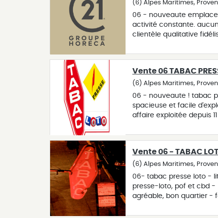
sandwicherie non exploit
(6) Alpes Maritimes, Prove
commissions globales (tab
06 - nouveaute emplacem
honoraires agence inclus 
activité constante. aucun
clientèle qualitative fidél
proximité. station de tr
de stockage et bureau. ou
2 semaines par an ! beau l
Vente 06 TABAC PRE
competitif pour le secte
commissions globales (don
(6) Alpes Maritimes, Prove
539.000€ fai (frais d’agen
06 - nouveaute ! tabac pr
spacieuse et facile d'exp
affaire exploitée depuis 1
d'habitation et nombreux
comprises. réserve et coin
de saisonnalité. clientèle
Vente 06 - TABAC LO
dimanche + les jours fér
pour une exploitation en 
(6) Alpes Maritimes, Prov
2024 : 162 000€ avec 103
06- tabac presse loto - li
vente : 302 500€ fai.
presse-loto, pof et cbd - p
agréable, bon quartier -
facile, arrêt minute - rep
pmu, salon de thé, ou dé