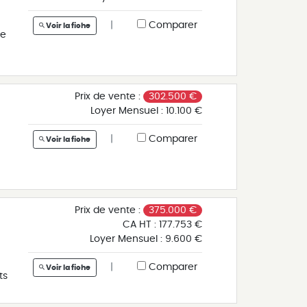
|
Comparer
Voir la fiche
le
e
et
Prix de vente :
302.500 €
Loyer Mensuel :
10.100 €
|
Comparer
Voir la fiche
Prix de vente :
375.000 €
CA HT :
177.753 €
Loyer Mensuel :
9.600 €
e
|
Comparer
Voir la fiche
ts
le