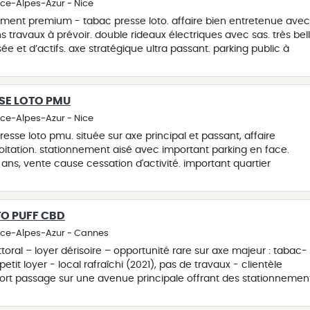
ée actuellement ! c.a 2024 : 125.000€ dont 93.500€ de
nce-Alpes-Azur - Nice
ac en net). ebe : 67.000€. prix de vente : 253.000€ fai,
ent premium - tabac presse loto. affaire bien entretenue avec
à la charge de l'acquéreur.
s travaux à prévoir. double rideaux électriques avec sas. très bel
isée et d’actifs. axe stratégique ultra passant. parking public à
am à quelques pas. pas de bar. aucun employé à reprendre. espac
vert de 7h à 20h. fermé 1 jour par semaine, certains jours fériés 
inéaire presse. affaire à tenir en couple ou 2 associés ! loyer
SSE LOTO PMU
ur de 440€ hc / mois ! c.a 2024 : 240.000€ avec 147.880€ de
t tabac en net). ebe : 157.184€. prix de vente coherent :
nce-Alpes-Azur - Nice
ce inclus, à la charge de l’acquéreur). opportunite a saisir.
esse loto pmu. située sur axe principal et passant, affaire
loitation. stationnement aisé avec important parking en face.
1 ans, vente cause cessation d'activité. important quartier
 commerces alentours. pas de bar. petit loyer de 974€ charges
 bureau. possibilité terrasse. activité régulière toute l'année, pas
 fidélisée. ouvert du lundi au samedi de 6h30 à 19h. fermeture le
TO PUFF CBD
iés. congés annuels de 5 semaines. affaire se prêtant idéalement
couple ou deux associés, recherchant un confort de travail ! c.a
ence-Alpes-Azur - Cannes
 000€ de commissions (dont tabac en net). ebe : 96 327€. prix d
ttoral – loyer dérisoire – opportunité rare sur axe majeur : tabac-
etit loyer - local rafraîchi (2021), pas de travaux - clientèle
 fort passage sur une avenue principale offrant des stationnemen
os dominical + jours fériés - ajout possible de la presse, bornes
veloppement puff/cbd (marges élevées) et réseau colis - gérab