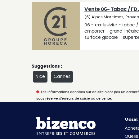
en couple ou seul avec u
Vente 06- Tabac / FDJ
passage) - - pas de trava
commission net tabac : 68
(6) Alpes Maritimes, Prove
06 - exclusivite - tabac 
emporter - grand linéair
surface globale - super
nice - fermeture hebdom
remplaçants pro., plus noël
ca : 2025 : 375 000 € com
avec les salaires de la gé
Suggestions :
Nice
Cannes
Les informations données sur ce site n’ont pas un caractère
sous réserve d’erreurs de saisie ou de vente.
Vous 
Achete
Quelle 