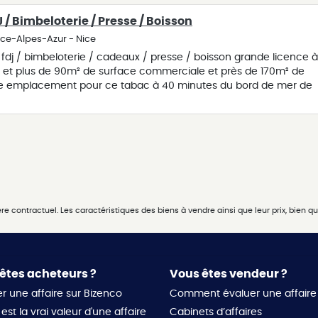
n employé - - emplacement stratégique (ville réputée, axe à for
 / Bimbeloterie / Presse / Boisson
ux - loyer dérisoire : moins de 10 000 €/an ! ca 2025 : 223 000 €
 000 € perf : 108 000 € prix : 375 k€ fai
nce-Alpes-Azur - Nice
/ fdj / bimbeloterie / cadeaux / presse / boisson grande licence à
e et plus de 90m² de surface commerciale et près de 170m² de
be emplacement pour ce tabac à 40 minutes du bord de mer de
adaire le dimanche - 5 semaines de congés annuels avec
 / 1er janvier / 1er mai - qualité de vie et belle clientèle assurées
 globales : 135 000 € - com tabac net : 72 800 € - ebe retraité
rance : + de 167 000 € !
 contractuel. Les caractéristiques des biens à vendre ainsi que leur prix, bien que
êtes acheteurs ?
Vous êtes vendeur ?
r une affaire sur Bizenco
Comment évaluer une affaire
est la vrai valeur d'une affaire
Cabinets d’affaires