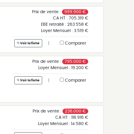
Prix de vente :
999.900 €
n
CA HT :
705.319 €
EBE retraité :
263.558 €
d
Loyer Mensuel :
3.519 €
|
Comparer
Voir la fiche
Prix de vente :
795.000 €
t
Loyer Mensuel :
19.200 €
 +
|
Comparer
Voir la fiche
80
s
à
s
s
Prix de vente :
236.000 €
nt
r
CA HT :
116.916 €
en
Loyer Mensuel :
14.580 €
(à