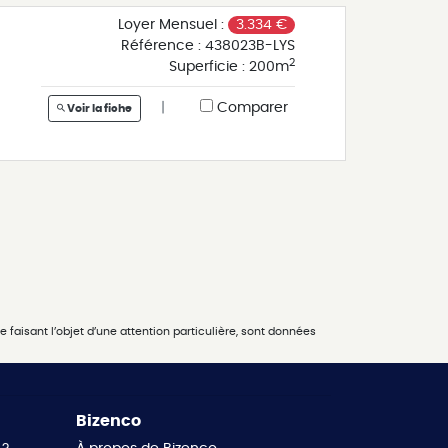
es
Loyer Mensuel :
3.334 €
Référence :
438023B-LYS
e
2
Superficie :
200m
08
|
Comparer
Voir la fiche
es
e
08
es
 faisant l’objet d’une attention particulière, sont données
Bizenco