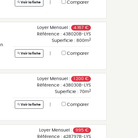
|
Comparer
Voir la fiche
e
08
Loyer Mensuel :
4.167 €
Référence :
438020B-LYS
2
Superficie :
800m
en
e
|
Comparer
Voir la fiche
08
t,
Loyer Mensuel :
1.200 €
es
Référence :
438030B-LYS
s
2
Superficie :
70m
ée
|
Comparer
Voir la fiche
7
ls
l
Loyer Mensuel :
995 €
Référence :
428797B-LYS