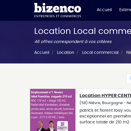
Accueil
Estime
Location Local commer
46 offres correspondent à vos critères
Accueil
Location
Local commercial
Ni
Location HYPER CENT
(58) Nièvre, Bourgogne - N
patrick et florent loisy 
exceptionnel en première
surface totale de 210 m2 
ascenseur, de portes auto