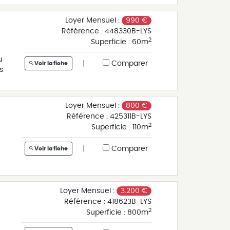
Loyer Mensuel :
990 €
Référence :
448330B-LYS
2
Superficie :
60m
u
|
Comparer
Voir la fiche
s
e
té
Loyer Mensuel :
800 €
Référence :
425311B-LYS
le
2
Superficie :
110m
°
|
Comparer
Voir la fiche
e
es
08
r
Loyer Mensuel :
3.200 €
Référence :
418623B-LYS
2
Superficie :
800m