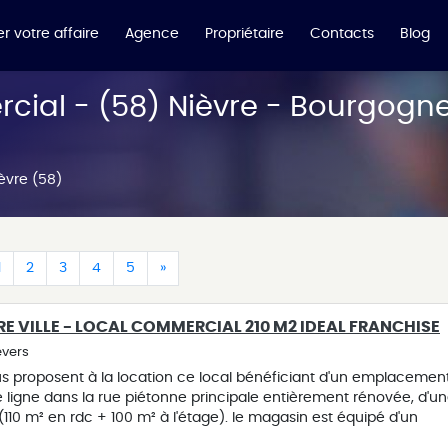
r votre affaire
Agence
Propriétaire
Contacts
Blog
cial - (58) Nièvre - Bourgogne
èvre (58)
(current)
(current)
(current)
(current)
(current)
(current)
1
2
3
4
5
»
RE VILLE - LOCAL COMMERCIAL 210 M2 IDEAL FRANCHISE
evers
vous proposent à la location ce local bénéficiant d'un emplacemen
 ligne dans la rue piétonne principale entièrement rénovée, d'u
(110 m² en rdc + 100 m² à l'étage). le magasin est équipé d'un
matiques, d'une climatisation réversible installée au rez-de-