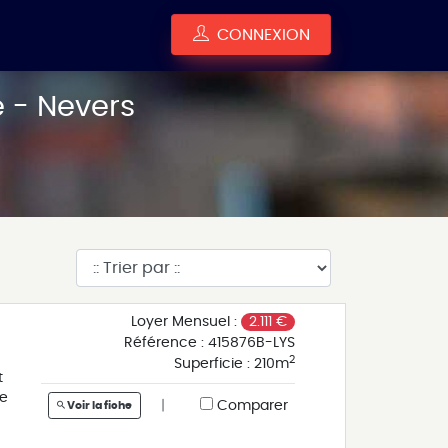
CONNEXION
 - Nevers
Loyer Mensuel :
2.111 €
Référence :
415876B-LYS
2
Superficie :
210m
t
ne
|
Comparer
Voir la fiche