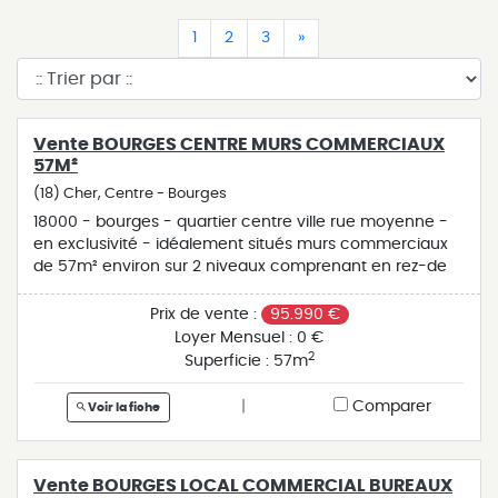
(current)
(current)
(current)
(current)
1
2
3
»
Vente BOURGES CENTRE MURS COMMERCIAUX
57M²
(18) Cher, Centre - Bourges
18000 - bourges - quartier centre ville rue moyenne -
en exclusivité - idéalement situés murs commerciaux
de 57m² environ sur 2 niveaux comprenant en rez-de
chaussée : surface de vente ou bureau et 1 pièce sur l'
arrière, wc - en supplex desservi par 1 ascenseur privatif
Prix de vente :
95.990 €
ou escalier 2ème surface de vente ou stockage -
Loyer Mensuel :
0 €
vendu libre de locataire sans pas de porte ni droit au
2
Superficie :
57m
bail à reprendre - possibilité investisseur locatif
profession libérale - lot à usage de bureaux ou
|
Comparer
Voir la fiche
commercial - chauffage individuel pompe à chaleur
climatisation réversible - double vitrage - charge de
copropriété 841 euros annuel - copropriété avec syndic
Vente BOURGES LOCAL COMMERCIAL BUREAUX
professionnel composé de 56 lots - budget : 95990