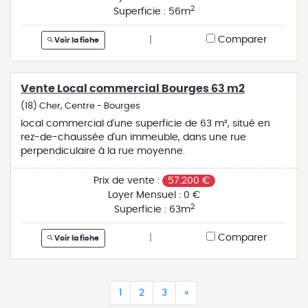
2
Superficie :
56m
|
Comparer
Voir la fiche
Vente Local commercial Bourges 63 m2
(18) Cher, Centre - Bourges
local commercial d'une superficie de 63 m², situé en
rez-de-chaussée d'un immeuble, dans une rue
perpendiculaire à la rue moyenne.
Prix de vente :
57.200 €
Loyer Mensuel :
0 €
2
Superficie :
63m
|
Comparer
Voir la fiche
(current)
(current)
(current)
(current)
1
2
3
»