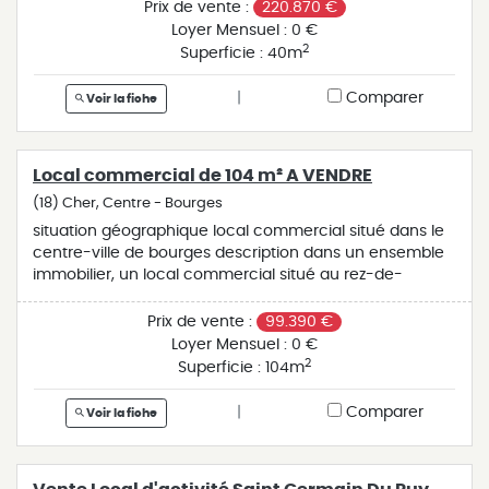
surface de vente - salle détente -réserve r+1 : -
Prix de vente :
220.870 €
sanitaire - douche - 2 grands bureaux équipement
Loyer Mensuel :
0 €
grande vitrine en angle disponibilité : immédiate bien
2
Superficie :
40m
également à louer.
|
Comparer
Voir la fiche
Local commercial de 104 m² A VENDRE
(18) Cher, Centre - Bourges
situation géographique local commercial situé dans le
centre-ville de bourges description dans un ensemble
immobilier, un local commercial situé au rez-de-
chaussée d'une superficie de 104 m² environ
comprenant : - 3 cabines - 1 espace accueil
Prix de vente :
99.390 €
équipement sanitaire - réserve disponibilité : immédiate
Loyer Mensuel :
0 €
possibilité de location
2
Superficie :
104m
|
Comparer
Voir la fiche