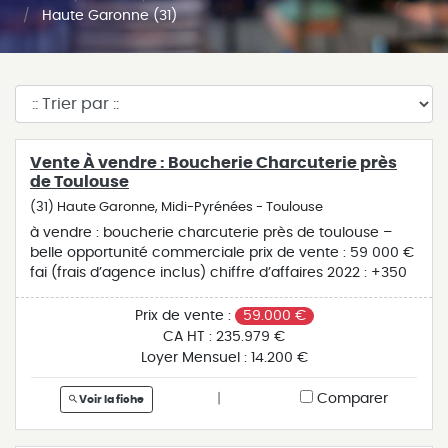
Haute Garonne (31)
Vente À vendre : Boucherie Charcuterie près
de Toulouse
(31) Haute Garonne, Midi-Pyrénées - Toulouse
à vendre : boucherie charcuterie près de toulouse –
belle opportunité commerciale prix de vente : 59 000 €
fai (frais d’agence inclus) chiffre d’affaires 2022 : +350
000 € ht cette affaire tenue depuis plus de 35 ans
représente une opportunité rare de reprise dans un
Prix de vente :
59.000 €
secteur dynamique. caractéristiques de l’établissement
CA HT :
235.979 €
: clientèle fidèle et régulière matériel professionnel
Loyer Mensuel :
14.200 €
complet et en excellent état 2 chambres froides,
laboratoire, plonge professionnelle aucun salarié à
|
Comparer
Voir la fiche
reprendre – exploité actuellement par un couple vente
pour cause de départ à la retraite ce fonds de