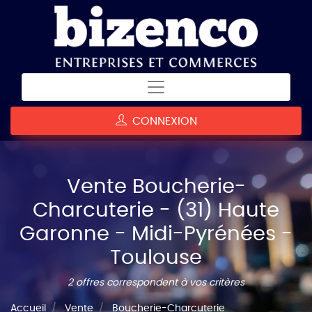
CONNEXION
Vente Boucherie-
Charcuterie - (31) Haute
Garonne - Midi-Pyrénées -
Toulouse
2 offres correspondent à vos critères
Accueil
Vente
Boucherie-Charcuterie