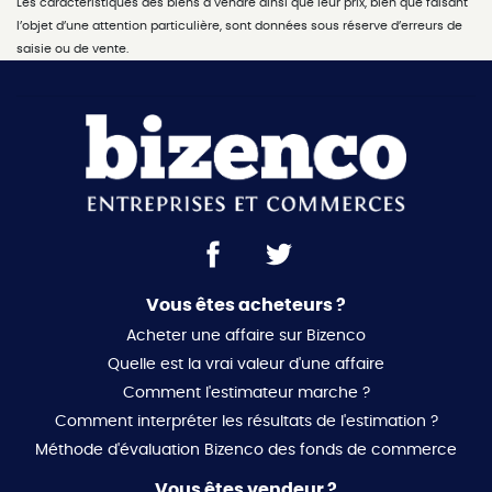
Les caractéristiques des biens à vendre ainsi que leur prix, bien que faisant
rentable avec une solide base clientèle.
l’objet d’une attention particulière, sont données sous réserve d’erreurs de
saisie ou de vente.
Vous êtes acheteurs ?
Acheter une affaire sur Bizenco
Quelle est la vrai valeur d'une affaire
Comment l'estimateur marche ?
Comment interpréter les résultats de l'estimation ?
Méthode d'évaluation Bizenco des fonds de commerce
Vous êtes vendeur ?