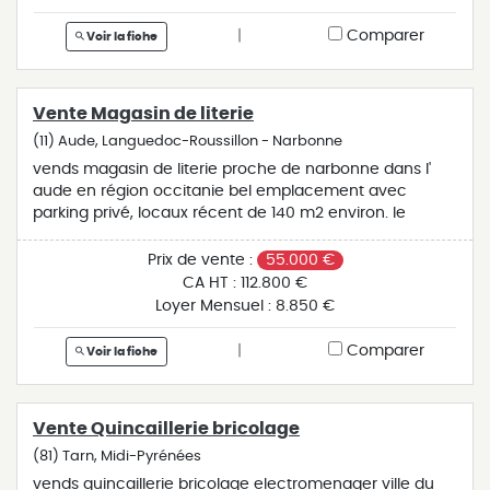
inclus à la charge de l'acquéreur (ht amortissable et tva
déductible). prix de vente du fonds de commerce :
|
Comparer
Voir la fiche
109.000€. réf.: a3093er
Vente Magasin de literie
(11) Aude, Languedoc-Roussillon - Narbonne
vends magasin de literie proche de narbonne dans l'
aude en région occitanie bel emplacement avec
parking privé, locaux récent de 140 m2 environ. le
magasin travaille en partenariat avec les marques
leaders du marché (bultex, épéda, merinos, simmons,
Prix de vente :
55.000 €
technilat et thiriez). chiffre d'affaires atteint 150.000€ .
CA HT :
112.800 €
affaire à développer. plus de renseignements sur
Loyer Mensuel :
8.850 €
demande. honoraires ttc inclus à la charge de
l’acquéreur (ht amortissable et tva déductible). prix du
|
Comparer
Voir la fiche
fonds de commerce : 59.000€. réf.: a2965jmb
Vente Quincaillerie bricolage
(81) Tarn, Midi-Pyrénées
vends quincaillerie bricolage electromenager ville du