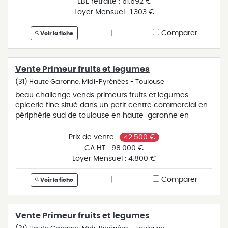
EBE retraité :
61.692 €
cette activité. affaire rare sur le secteur à voir
Loyer Mensuel :
1.303 €
rapidement.
|
Comparer
Voir la fiche
Vente Primeur fruits et legumes
(31) Haute Garonne, Midi-Pyrénées - Toulouse
beau challenge vends primeurs fruits et legumes
epicerie fine situé dans un petit centre commercial en
périphérie sud de toulouse en haute-garonne en
occitanie. très beau magasin avec parking, lumineux et
agréable. matériel en bon état et complet. vendu pour
Prix de vente :
42.500 €
graves problème de santé.tenue par 1 personne. affaire
CA HT :
98.000 €
à dynamiser. potentiel de développement important au
Loyer Mensuel :
4.800 €
vu de la clientèle environnante.. ca : 98.000€. plus de
renseignements sur demande. honoraires ttc inclus à la
|
Comparer
Voir la fiche
charge de l'acquéreur (tva déductible et hors taxes
amortissable). prix de vente du fonds de commerce :
31000€ . réf: a2999ff
Vente Primeur fruits et legumes