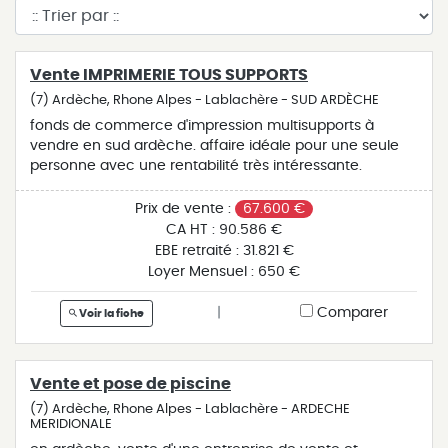
Vente IMPRIMERIE TOUS SUPPORTS
(7) Ardèche, Rhone Alpes - Lablachère - SUD ARDÈCHE
fonds de commerce d'impression multisupports à
vendre en sud ardèche. affaire idéale pour une seule
personne avec une rentabilité très intéressante.
portefeuille clients important. cet établissement est
vendu avec tout le matériel nécessaire à la production
Prix de vente :
67.600 €
et récent. clientèle professionnelle et privée importante.
CA HT :
90.586 €
pour des raisons de confidentialité, cette affaire est
EBE retraité :
31.821 €
géolocalisée à l'adresse de notre agence de lablachère
Loyer Mensuel :
650 €
(07230).
|
Comparer
Voir la fiche
Vente et pose de piscine
(7) Ardèche, Rhone Alpes - Lablachère - ARDECHE
MERIDIONALE