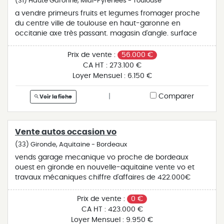
(31) Haute Garonne, Midi-Pyrénées - Toulouse
a vendre primeurs fruits et legumes fromager proche
du centre ville de toulouse en haut-garonne en
occitanie axe très passant. magasin d'angle. surface
commerciale de 80 m. ca en progression. idéal pour
couple. belle façade vitrée. qualité de vie préservée.
Prix de vente :
56.000 €
fermé le dimanche. fermeture annuelle 1 mois. ca :
CA HT :
273.100 €
273.000€. plus de renseignements sur demande.
Loyer Mensuel :
6.150 €
honoraires ttc inclus à la charge de l'acquéreur (tva
déductible et ht amortissable). prix de vente du fonds
|
Comparer
Voir la fiche
de commerce: 218.000€. réf.: a3181ff.
Vente autos occasion vo
(33) Gironde, Aquitaine - Bordeaux
vends garage mecanique vo proche de bordeaux
ouest en gironde en nouvelle-aquitaine vente vo et
travaux mécaniques chiffre d'affaires de 422.000€
avec un potentiel dans plusieurs directions ; vente de
véhicules , travaux mécaniques...idéal pour couple dont
Prix de vente :
0 €
l'un serait à la vente et l'autre à la technique. nous
CA HT :
423.000 €
consulter pour plus de renseignements. honoraires ttc
Loyer Mensuel :
9.950 €