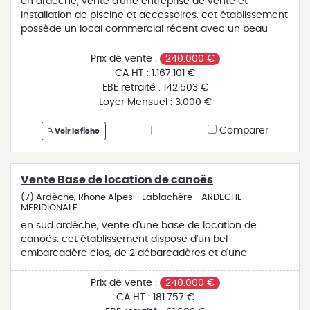
en ardèche, vente d'une entreprise de vente et
installation de piscine et accessoires. cet établissement
possède un local commercial récent avec un beau
magasin, un show room, un bureau et une grande
réserve, le tout idéalement situé commercialement.
Prix de vente :
240.000 €
l'équipé salariale est totalement indépendante et peut
CA HT :
1.167.101 €
assurer le fonctionnement quotidien de cette pme.
EBE retraité :
142.503 €
belle affaire à la rentabilité intéressante à voir
Loyer Mensuel :
3.000 €
rapidement.
|
Comparer
Voir la fiche
Vente Base de location de canoës
(7) Ardèche, Rhone Alpes - Lablachère - ARDECHE
MERIDIONALE
en sud ardèche, vente d'une base de location de
canoës. cet établissement dispose d'un bel
embarcadère clos, de 2 débarcadères et d'une
boutique en centre bourg avec dépendances. cette
entreprise est vendue avec une centaine de bateaux ,
Prix de vente :
240.000 €
gilets, pagaies , casques et bidons correspondants ainsi
CA HT :
181.757 €
que 5 véhicules et quatre remorques nécessaires à