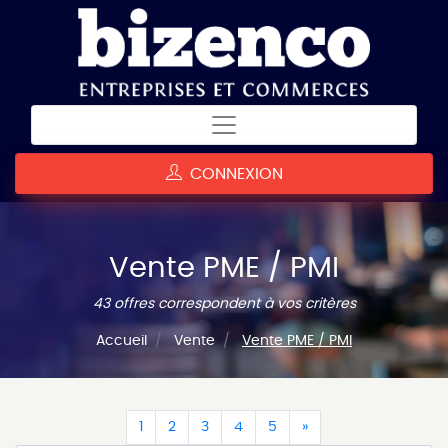
CONNEXION
Vente PME / PMI
43 offres correspondent à vos critères
Accueil
Vente
Vente PME / PMI
(current)
(current)
(current)
(current)
(current)
(current)
1
2
3
4
5
»