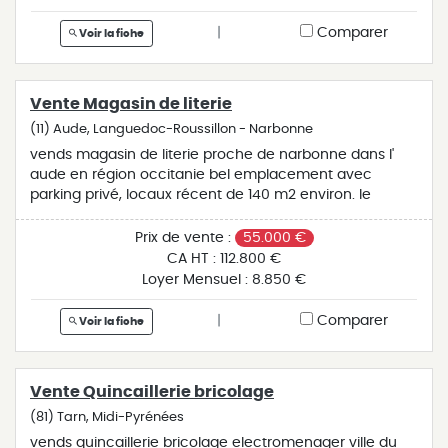
inclus à la charge de l'acquéreur (ht amortissable et tva
déductible). prix de vente du fonds de commerce :
|
Comparer
Voir la fiche
109.000€. réf.: a3093er
Vente Magasin de literie
(11) Aude, Languedoc-Roussillon - Narbonne
vends magasin de literie proche de narbonne dans l'
aude en région occitanie bel emplacement avec
parking privé, locaux récent de 140 m2 environ. le
magasin travaille en partenariat avec les marques
leaders du marché (bultex, épéda, merinos, simmons,
Prix de vente :
55.000 €
technilat et thiriez). chiffre d'affaires atteint 150.000€ .
CA HT :
112.800 €
affaire à développer. plus de renseignements sur
Loyer Mensuel :
8.850 €
demande. honoraires ttc inclus à la charge de
l’acquéreur (ht amortissable et tva déductible). prix du
|
Comparer
Voir la fiche
fonds de commerce : 59.000€. réf.: a2965jmb
Vente Quincaillerie bricolage
(81) Tarn, Midi-Pyrénées
vends quincaillerie bricolage electromenager ville du