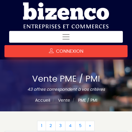
CONNEXION
Vente PME / PMI
43 offres correspondent à vos critères
Accueil
Vente
PME / PMI
(current)
(current)
(current)
(current)
(current)
(current)
1
2
3
4
5
»