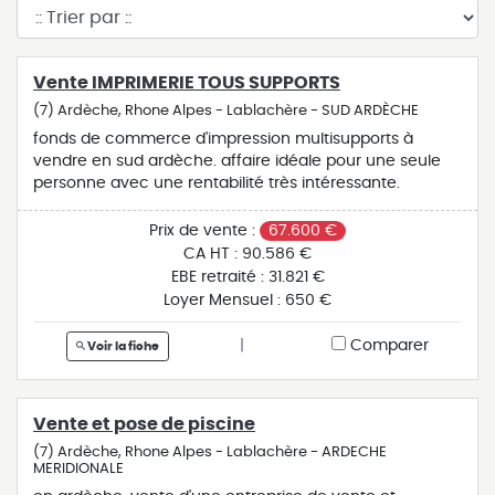
Vente IMPRIMERIE TOUS SUPPORTS
(7) Ardèche, Rhone Alpes - Lablachère - SUD ARDÈCHE
fonds de commerce d'impression multisupports à
vendre en sud ardèche. affaire idéale pour une seule
personne avec une rentabilité très intéressante.
portefeuille clients important. cet établissement est
vendu avec tout le matériel nécessaire à la production
Prix de vente :
67.600 €
et récent. clientèle professionnelle et privée importante.
CA HT :
90.586 €
pour des raisons de confidentialité, cette affaire est
EBE retraité :
31.821 €
géolocalisée à l'adresse de notre agence de lablachère
Loyer Mensuel :
650 €
(07230).
|
Comparer
Voir la fiche
Vente et pose de piscine
(7) Ardèche, Rhone Alpes - Lablachère - ARDECHE
MERIDIONALE