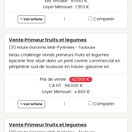
EBE retraité :
61.692 €
cette activité. affaire rare sur le secteur à voir
Loyer Mensuel :
1.303 €
rapidement.
|
Comparer
Voir la fiche
Vente Primeur fruits et legumes
(31) Haute Garonne, Midi-Pyrénées - Toulouse
beau challenge vends primeurs fruits et legumes
epicerie fine situé dans un petit centre commercial en
périphérie sud de toulouse en haute-garonne en
occitanie. très beau magasin avec parking, lumineux et
agréable. matériel en bon état et complet. vendu pour
Prix de vente :
42.500 €
graves problème de santé.tenue par 1 personne. affaire
CA HT :
98.000 €
à dynamiser. potentiel de développement important au
Loyer Mensuel :
4.800 €
vu de la clientèle environnante.. ca : 98.000€. plus de
renseignements sur demande. honoraires ttc inclus à la
|
Comparer
Voir la fiche
charge de l'acquéreur (tva déductible et hors taxes
amortissable). prix de vente du fonds de commerce :
31000€ . réf: a2999ff
Vente Primeur fruits et legumes