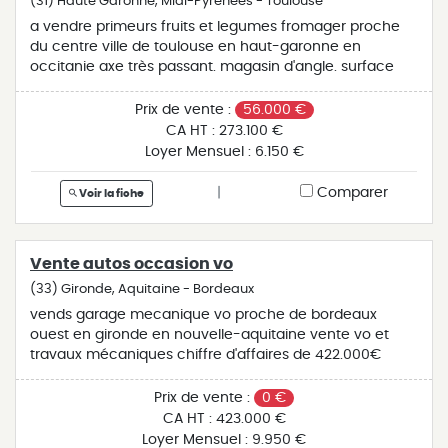
(31) Haute Garonne, Midi-Pyrénées - Toulouse
a vendre primeurs fruits et legumes fromager proche
du centre ville de toulouse en haut-garonne en
occitanie axe très passant. magasin d'angle. surface
commerciale de 80 m. ca en progression. idéal pour
couple. belle façade vitrée. qualité de vie préservée.
Prix de vente :
56.000 €
fermé le dimanche. fermeture annuelle 1 mois. ca :
CA HT :
273.100 €
273.000€. plus de renseignements sur demande.
Loyer Mensuel :
6.150 €
honoraires ttc inclus à la charge de l'acquéreur (tva
déductible et ht amortissable). prix de vente du fonds
|
Comparer
Voir la fiche
de commerce: 218.000€. réf.: a3181ff.
Vente autos occasion vo
(33) Gironde, Aquitaine - Bordeaux
vends garage mecanique vo proche de bordeaux
ouest en gironde en nouvelle-aquitaine vente vo et
travaux mécaniques chiffre d'affaires de 422.000€
avec un potentiel dans plusieurs directions ; vente de
véhicules , travaux mécaniques...idéal pour couple dont
Prix de vente :
0 €
l'un serait à la vente et l'autre à la technique. nous
CA HT :
423.000 €
consulter pour plus de renseignements. honoraires ttc
Loyer Mensuel :
9.950 €