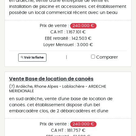
en ardèche, vente d'une entreprise de vente et
installation de piscine et accessoires. cet établissement
possède un local commercial récent avec un beau
magasin, un show room, un bureau et une grande
réserve, le tout idéalement situé commercialement.
Prix de vente :
240.000 €
l'équipé salariale est totalement indépendante et peut
CA HT :
1.167.101 €
assurer le fonctionnement quotidien de cette pme.
EBE retraité :
142.503 €
belle affaire à la rentabilité intéressante à voir
Loyer Mensuel :
3.000 €
rapidement.
|
Comparer
Voir la fiche
Vente Base de location de canoës
(7) Ardèche, Rhone Alpes - Lablachère - ARDECHE
MERIDIONALE
en sud ardèche, vente d'une base de location de
canoës. cet établissement dispose d'un bel
embarcadère clos, de 2 débarcadères et d'une
boutique en centre bourg avec dépendances. cette
entreprise est vendue avec une centaine de bateaux ,
Prix de vente :
240.000 €
gilets, pagaies , casques et bidons correspondants ainsi
CA HT :
181.757 €
que 5 véhicules et quatre remorques nécessaires à