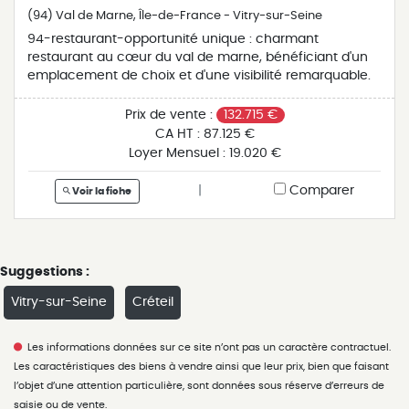
(94) Val de Marne, Île-de-France - Vitry-sur-Seine
94-restaurant-opportunité unique : charmant
restaurant au cœur du val de marne, bénéficiant d'un
emplacement de choix et d'une visibilité remarquable.
avec 50 m² d'espace et une capacité de plus de 40
convives, la cuisine bien équipée facilite les opérations
Prix de vente :
132.715 €
culinaires. le loyer annuel avantageux de 19020 euros
CA HT :
87.125 €
inclut une chambre froide fonctionnelle. affaire
Loyer Mensuel :
19.020 €
prometteuse avec un prix de vente de 132 715 euros,
frais d'agence inclus. référence : 221393. contactez-
|
Comparer
Voir la fiche
nous au 01 69 46 05 80 pour plus d'informations et pour
planifier une visite.
Suggestions :
Vitry-sur-Seine
Créteil
Les informations données sur ce site n’ont pas un caractère contractuel.
Les caractéristiques des biens à vendre ainsi que leur prix, bien que faisant
l’objet d’une attention particulière, sont données sous réserve d’erreurs de
saisie ou de vente.