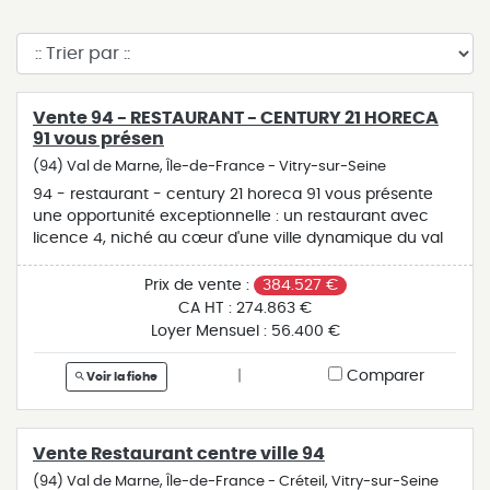
Vente 94 - RESTAURANT - CENTURY 21 HORECA
91 vous présen
(94) Val de Marne, Île-de-France - Vitry-sur-Seine
94 - restaurant - century 21 horeca 91 vous présente
une opportunité exceptionnelle : un restaurant avec
licence 4, niché au cœur d'une ville dynamique du val
de marne, comptant près de 70 000 habitants. cet
établissement bénéficie d'une situation privilégiée, à
Prix de vente :
384.527 €
proximité de tous les transports en commun. le
CA HT :
274.863 €
restaurant dispose d'une salle pouvant accueillir jusqu'à
Loyer Mensuel :
56.400 €
100 couverts, d'une terrasse ensoleillée avec 60 places
et de 10 places au bar. en prime, il comprend un
|
Comparer
Voir la fiche
appartement de 3 pièces en excellent état, avec un
accès indépendant. doté d'un réel potentiel de
développement lié au projet du grand paris, cette
Vente Restaurant centre ville 94
affaire constitue une opportunité à ne pas manquer.
prix frais d'agence inclus : 384 527 €, réf 91-221279.
(94) Val de Marne, Île-de-France - Créteil, Vitry-sur-Seine