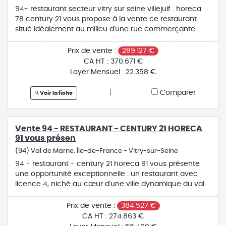
94- restaurant secteur vitry sur seine villejuif . horeca
78 century 21 vous propose à la vente ce restaurant
situé idéalement au milieu d'une rue commerçante
d'une ville dynamique du val de marne proche de paris,
ce beau restaurant est doté d'une terrasse de 40
Prix de vente :
289.127 €
places donnant sur une jolie cour intérieure. proche du
CA HT :
370.671 €
métro, le bâtiment de 153 m², un ancien corps de ferme
Loyer Mensuel :
22.358 €
avec ses poutres apparentes et ses mezzanines, peut
accueillir aisément 60 places. un salon privatisable
|
Comparer
Voir la fiche
permet à ce restaurant de travailler à l'année avec les
entreprises et les administrations locales. le c.a de 363
000 € se réalise sur 9 services par semaine avec une
Vente 94 - RESTAURANT - CENTURY 21 HORECA
cuisine repensée et refaite récemment. un beau
91 vous présen
restaurant à voir très vite. ref : 78- 227044 - prix fai : 289
124 €
(94) Val de Marne, Île-de-France - Vitry-sur-Seine
94 - restaurant - century 21 horeca 91 vous présente
une opportunité exceptionnelle : un restaurant avec
licence 4, niché au cœur d'une ville dynamique du val
de marne, comptant près de 70 000 habitants. cet
établissement bénéficie d'une situation privilégiée, à
Prix de vente :
384.527 €
proximité de tous les transports en commun. le
CA HT :
274.863 €
restaurant dispose d'une salle pouvant accueillir jusqu'à