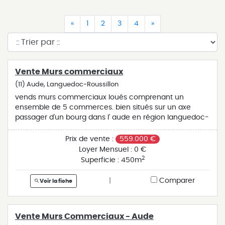
(current)
(current)
(current)
(current)
(current)
(current)
«
1
2
3
4
»
Vente Murs commerciaux
(11) Aude, Languedoc-Roussillon
vends murs commerciaux loués comprenant un
ensemble de 5 commerces. bien situés sur un axe
passager d'un bourg dans l' aude en région languedoc-
roussillon occitanie la surface commerciale est de 450
m2 env sur un terrain de 1.341 m2 avec parking gratuit
Prix de vente :
559.000 €
et goudronné. loyers perçus annuels : 36.600€ ht +
Loyer Mensuel :
0 €
1.200€ ht de charges annuelles. honoraires de 5,47%
2
Superficie :
450m
inclus à la charge de l'acquéreur(ht amortissable et tva
récupérable). prix des murs : 559.000€. réf.:a2540jmb
|
Comparer
Voir la fiche
Vente Murs Commerciaux - Aude