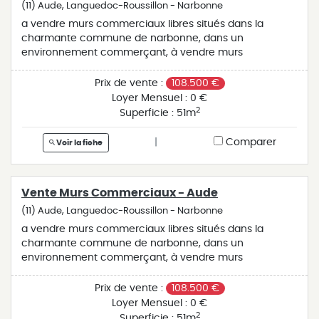
(11) Aude, Languedoc-Roussillon - Narbonne
a vendre murs commerciaux libres situés dans la
charmante commune de narbonne, dans un
environnement commerçant, à vendre murs
commerciaux composés d’un rez-de-chaussée d’une
superficie de 52 m² environ avec wc et d’une cave de
Prix de vente :
108.500 €
23m². le local proche du centre-ville est bien entretenu
Loyer Mensuel :
0 €
avec un joli mur en pierres apparentes. bien idéal
2
Superficie :
51m
investisseur ou tout type d’activité. prix de vente :
108.500€ fai <br />les informations sur les risques
|
Comparer
Voir la fiche
auxquels ce bien est exposé sont disponibles sur le site
géorisques : www.georisques.gouv.fr
Vente Murs Commerciaux - Aude
(11) Aude, Languedoc-Roussillon - Narbonne
a vendre murs commerciaux libres situés dans la
charmante commune de narbonne, dans un
environnement commerçant, à vendre murs
commerciaux composés d’un rez-de-chaussée d’une
superficie de 52 m² environ avec wc et d’une cave de
Prix de vente :
108.500 €
23m². le local proche du centre-ville est bien entretenu
Loyer Mensuel :
0 €
avec un joli mur en pierres apparentes. bien idéal
2
Superficie :
51m