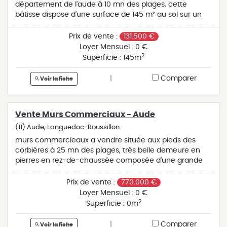
www.georisques.gouv.fr
département de l'aude à 10 mn des plages, cette
bâtisse dispose d'une surface de 145 m² au sol sur un
terrain de 240 m² environ. elle se compose comme suit
: - au rez-de-chaussée une grande pièce ouvrant sur
Prix de vente :
131.500 €
une terrasse de 50 m², avec sanitaires plus une petite
Loyer Mensuel :
0 €
pièce. - à l'étage une pièce pouvant servir de studio qui
2
Superficie :
145m
pourrait être agrandie moyennant des travaux.
l'ensemble demande des travaux assez importants.
|
Comparer
Voir la fiche
différentes activités pourraient s'adapter à ce local
précédemment exploité en restaurant, pizzeria,
souffleur de verre, vente de poteries... pour plus
Vente Murs Commerciaux - Aude
d'informations n'hésitez pas à nous contacter.<br />les
informations sur les risques auxquels ce bien est
(11) Aude, Languedoc-Roussillon
exposé sont disponibles sur le site géorisques :
murs commercieaux a vendre située aux pieds des
www.georisques.gouv.fr
corbières à 25 mn des plages, très belle demeure en
pierres en rez-de-chaussée composée d'une grande
salle (réception, restauration, spectacles pouvant
accueillir jusqu'à 150 places. ce bien comprend un
Prix de vente :
770.000 €
logement de fonction très soigné avec piscine et
Loyer Mensuel :
0 €
terrasse (actuellement loué mais qui peut être
2
Superficie :
0m
récupéré en habitation principale). bien rare et
atypique. nous contacter pour plus de renseignements.
|
Comparer
Voir la fiche