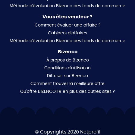
boétie, 75008 paris mandat réf : 417679- le
Méthode d'évaluation Bizenco des fonds de commerce
professionnel garantit et sécurise votre projet
immobilier. kévin chevalier (ei) agent commercial -
Vous êtes vendeur ?
numéro rsac : - . les informations sur les risques
Comment évaluer une affaire ?
auxquels ce bien est exposé sont disponibles sur le site
Cabinets d’affaires
géorisques : www. georisques. gouv. fr
Méthode d'évaluation Bizenco des fonds de commerce
Bizenco
À propos de Bizenco
Conditions d'utilisation
Diffuser sur Bizenco
Comment trouver la meilleure offre
Qu'offre BIZENCO.FR en plus des autres sites ?
© Copyrights 2020
Netprofil