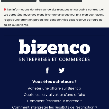
la cci nantes - saint nazaire. compte séquestre
reprendre une activité en plein essor ou développer un
n°30932508467 bpa saint-sebastien-sur-loire (44230).
concept autour de la santé et du sport. - clientèle
Les informations données sur ce site n’ont pas un caractère contractuel.
garantie galian-smabtp - 89 rue de la boétie, 75008
ciblée et fidélisée : le commerce bénéficie d'une
Les caractéristiques des biens à vendre ainsi que leur prix, bien que faisant
paris - n°28137 j pour 2 000 000 euros pour t et 120 000
clientèle locale composée de sportifs, de personnes
l’objet d’une attention particulière, sont données sous réserve d’erreurs de
euros pour g. assurance responsabilité civile
soucieuses de leur bien-être, et de clients réguliers du
saisie ou de vente.
professionnelle par galian-smabtp n° de police 28137.j
centre-ville. - belle opportunité : un emplacement
mandat réf : 420445 - le professionnel garantit et
stratégique, une activité en croissance, et un cadre
sécurise votre projet immobilier. laure meynard (ei)
propice au développement. prix de cession fond de
agent commercial - numéro rsac : - .
commerce 80 000 euros honoraires à la charge du
vendeur pour toute information ou pour organiser une
visite, contactez kevin chevalier au 0619948347 ou par
courriel à k.chevalier@proprietes-privees.com, votre
interlocuteur privilégié pour cette exclusivité. cette
présente annonce a été rédigée sous la responsabilité
éditoriale de kévin chevalier agissant sous le statut
d'agent commercial immatriculé au rsac salon de
Vous êtes acheteurs ?
provence 879 208 106 auprès de la sas proprietes
privees, réseau national immobilier, au capital de 40000
Acheter une affaire sur Bizenco
euros, 44 allée des cinq continents - zac le chêne ferré,
Quelle est la vrai valeur d'une affaire
44120 vertou, rcs nantes n° 487 624 777 00040, carte
Comment l'estimateur marche ?
professionnelle t et g n° cpi 4401 2016 000 010 388 cci
nantes-saint nazaire. garantie galian - 89 rue de la
Comment interpréter les résultats de l'estimation ?