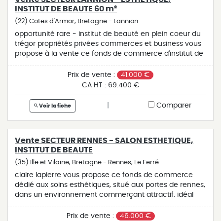
commercial immatriculé au rsac bayonne sous le
INSTITUT DE BEAUTE 60 m²
numéro 853546752 auprès de la sas proprietes privees,
(22) Cotes d'Armor, Bretagne - Lannion
au capital de 40 000 euros, zac le chêne ferré - 44
allée des cinq continents 44120 vertou; siret 487 624
opportunité rare - institut de beauté en plein coeur du
777 00040, rcs nantes. carte professionnelle
trégor propriétés privées commerces et business vous
transactions sur immeubles et fonds de commerce (t)
propose à la vente ce fonds de commerce d'institut de
et gestion immobilière (g) n° cpi 4401 2016 000 010 388
beauté, idéalement situé dans une commune
délivrée par la cci nantes - saint nazaire. compte
dynamique et touristique du secteur de lannion (côtes-
Prix de vente :
41.000 €
séquestre n°30932508467 bpa saint-sebastien-sur-
d'armor), à proximité directe de la mer, des commerces
CA HT :
69.400 €
loire (44230) ; garantie galian - 89 rue de la boétie,
et des axes de circulation. l'établissement implanté
75008 paris - n°28137 j pour 2 000 000 euros pour t et
depuis plusieurs années, cet institut bénéficie d'une
|
Comparer
Voir la fiche
120 000 euros pour g. assurance responsabilité civile
excellente notoriété locale et d'une clientèle fidèle et
professionnelle par mma entreprise n° de police
régulière. l'activité saisonnière vient renforcer un chiffre
120.137.405 le professionnel garantit et sécurise votre
d'affaires constant, dans un environnement
Vente SECTEUR RENNES - SALON ESTHETIQUE,
projet immobilier. olivier berneau (ei) agent commercial
particulièrement attractif. les points forts - surface de
INSTITUT DE BEAUTE
olivier berneau (ei) agent commercial - numéro rsac :
60 m² entièrement aménagée et fonctionnelle - 2
bayonne 853 546 752 - .
cabines de soins confortables et équipées - espace
(35) Ille et Vilaine, Bretagne - Rennes, Le Ferré
boutique dédié à la vente de produits professionnels et
claire lapierre vous propose ce fonds de commerce
d'accessoires - local en parfait état, immédiatement
dédié aux soins esthétiques, situé aux portes de rennes,
exploitable - excellente visibilité avec stationnement à
dans un environnement commerçant attractif. idéal
proximité - environnement agréable : mer et
pour une professionnelle souhaitant s'installer dans un
commerces à deux pas idéal pour une esthéticienne
environnement dynamique et bénéficier d'une belle
Prix de vente :
46.000 €