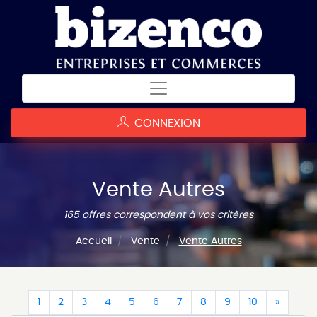
CONNEXION
Vente Autres
165 offres correspondent à vos critères
Accueil
Vente
Vente Autres
(current)
(current)
(current)
(current)
(current)
(current)
(current)
(current)
(current)
(current)
(curren
1
2
3
4
5
6
7
8
9
10
»