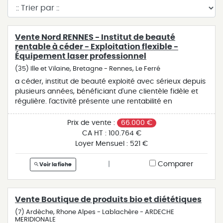
Vente Nord RENNES - Institut de beauté
rentable à céder - Exploitation flexible -
Équipement laser professionnel
(35) Ille et Vilaine, Bretagne - Rennes, Le Ferré
a céder, institut de beauté exploité avec sérieux depuis
plusieurs années, bénéficiant d'une clientèle fidèle et
régulière. l'activité présente une rentabilité en
croissance permettant une rémunération supérieure à
1.500 euros nets mensuels depuis 5 ans. claire lapierre,
Prix de vente :
66.000 €
06 21 27 90 28, vous présente, à seulement 10 minutes
CA HT :
100.764 €
du centre-ville de rennes, cet institut de beauté de 40
Loyer Mensuel :
521 €
m², entièrement équipé, prêt à travailler et situé dans
une commune en pleine expansion. idéalement placé
|
Comparer
Voir la fiche
en centre-bourg, avec une forte visibilité physique et
digitale, l'institut propose : ? un accueil chaleureux et
très lumineux, ? 2 cabines de soins (possibilité d'en
Vente Boutique de produits bio et diététiques
aménager une 3e), ? des soins traditionnels réalisés par
une praticienne spécialisée en expertise de la peau, ?
(7) Ardèche, Rhone Alpes - Lablachère - ARDECHE
MERIDIONALE
l'épilation au laser, activité en forte croissance et