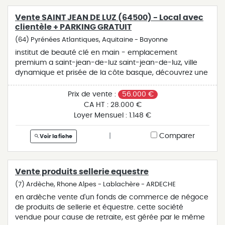
une exploitation seule avec moins de 35 heures
hebdomadaires. mais l'institut a également déjà
Vente SAINT JEAN DE LUZ (64500) - Local avec
fonctionné avec une équipe allant jusqu'à trois
clientèle + PARKING GRATUIT
esthéticiennes, offrant ainsi une réelle souplesse selon
(64) Pyrénées Atlantiques, Aquitaine - Bayonne
le projet du repreneur. cette affaire représente une
institut de beauté clé en main - emplacement
opportunité pour un professionnel souhaitant bénéficier
premium a saint-jean-de-luz saint-jean-de-luz, ville
d'une activité rentable, structurée et évolutive, avec un
dynamique et prisée de la côte basque, découvrez une
outil technologique déjà en place et opérationnel. prix
opportunité rare : un institut de beauté clé en main,
du fonds : 66 000 euros (honoraires à la charge du
prêt à travailler immédiatement. - clientèle fidèle -
vendeur) pour visiter et vous accompagner dans votre
Prix de vente :
56.000 €
emplacement stratégique - local chaleureux et
projet, contactez claire lapierre, au 0621279028 ou, par
CA HT :
28.000 €
parfaitement entretenu - matériel professionnel inclus
courriel à c.lapierre@proprietes-privees.com. selon
Loyer Mensuel :
1.148 €
- local professionnel prêt à l'emploi cette affaire
l'article l.561.5 du code monétaire et financier, pour
représente aujourd'hui une véritable opportunité pour
l'organisation de la visite, la présentation d'une pièce
|
Comparer
Voir la fiche
une esthéticienne souhaitant s'installer rapidement ou
d'identité vous sera demandée. cette présente
développer son activité sur un secteur à fort pouvoir
annonce a été rédigée sous la responsabilité éditoriale
d'achat. idéal pour : - une professionnelle
de claire lapierre agissant en qualité de conseiller
Vente produits sellerie equestre
indépendante - un projet de reconversion - un
immobilier indépendant sous portage salarial auprès de
développement d'enseigne la réputation de l'institut et
sas proprietes privees, au capital de 44 920 euros, zac
(7) Ardèche, Rhone Alpes - Lablachère - ARDECHE
son ancrage local offrent une base solide et rassurante
le chêne ferré - 44 allée des cinq continents 44120
en ardèche vente d'un fonds de commerce de négoce
pour démarrer immédiatement avec du chiffre
vertou; siret 487 624 777 00040, rcs nantes. carte
de produits de sellerie et équestre. cette société
d'affaires. l'établissement dispose d'un bel espace de
professionnelle transactions sur immeubles et fonds de
vendue pour cause de retraite, est gérée par le même
travail de plus de 50 m², parking gratuit pour la clientèle
commerce (t) et gestion immobilière (g) n°cpi 4401