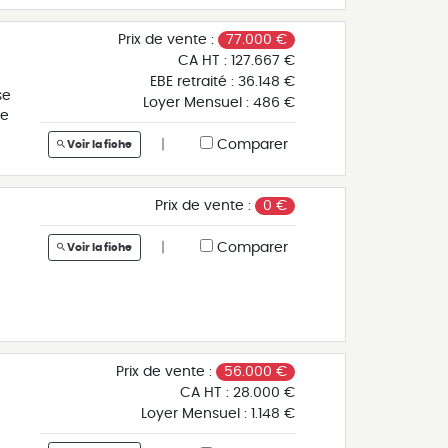
Prix de vente :
77.000 €
CA HT :
127.667 €
EBE retraité :
36.148 €
se
Loyer Mensuel :
486 €
ne
|
Comparer
Voir la fiche
e
:
n
Prix de vente :
0 €
|
Comparer
Voir la fiche
s,
t
Prix de vente :
56.000 €
CA HT :
28.000 €
à
Loyer Mensuel :
1.148 €