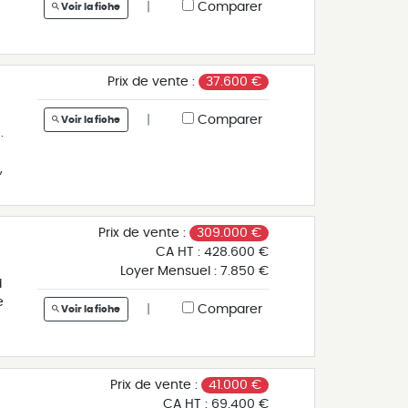
|
Comparer
Voir la fiche
ui
Prix de vente :
37.600 €
e
re
|
Comparer
Voir la fiche
.
,
-
Prix de vente :
309.000 €
00
CA HT :
428.600 €
Loyer Mensuel :
7.850 €
d
s
e
|
Comparer
er
Voir la fiche
e
Prix de vente :
41.000 €
CA HT :
69.400 €