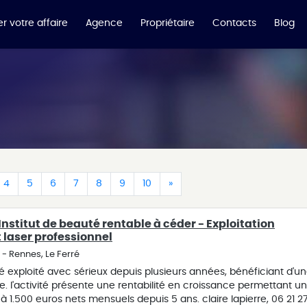
r votre affaire
Agence
Propriétaire
Contacts
Blog
t)
rrent)
(current)
(current)
(current)
(current)
(current)
(current)
(current)
(current)
4
5
6
7
8
9
10
»
nstitut de beauté rentable à céder - Exploitation
 laser professionnel
e - Rennes, Le Ferré
té exploité avec sérieux depuis plusieurs années, bénéficiant d'u
ère. l'activité présente une rentabilité en croissance permettant u
 1.500 euros nets mensuels depuis 5 ans. claire lapierre, 06 21 2