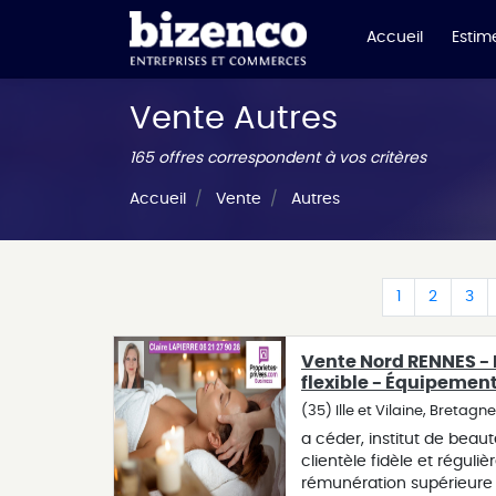
Accueil
Estime
Vente Autres
165 offres correspondent à vos critères
Accueil
Vente
Autres
(current)
(curren
(cu
1
2
3
Vente Nord RENNES - I
flexible - Équipement
(35) Ille et Vilaine, Bretagn
a céder, institut de beau
clientèle fidèle et réguli
rémunération supérieure à