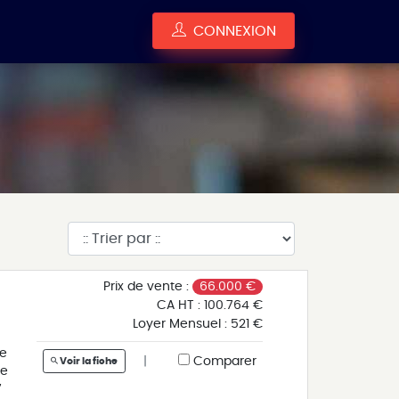
CONNEXION
Prix de vente :
66.000 €
CA HT :
100.764 €
Loyer Mensuel :
521 €
ne
|
Comparer
Voir la fiche
ne
7