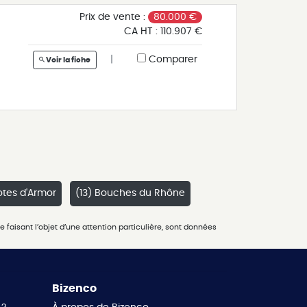
à
Prix de vente :
80.000 €
CA HT :
110.907 €
0
à
|
Comparer
Voir la fiche
-
de
t)
t
s
s,
otes d'Armor
(13) Bouches du Rhône
 faisant l’objet d’une attention particulière, sont données
-
e
00
e
ce
Bizenco