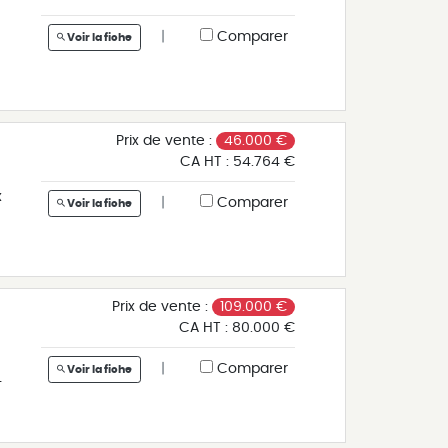
|
Comparer
Voir la fiche
n
Prix de vente :
46.000 €
CA HT :
54.764 €
e
x
|
Comparer
Voir la fiche
e
Prix de vente :
109.000 €
CA HT :
80.000 €
x
.
|
Comparer
Voir la fiche
-
l.