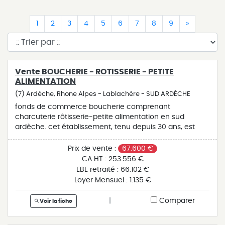
(current)
(current)
(current)
(current)
(current)
(current)
(current)
(current)
(current)
(current)
1
2
3
4
5
6
7
8
9
»
Vente BOUCHERIE - ROTISSERIE - PETITE
ALIMENTATION
(7) Ardèche, Rhone Alpes - Lablachère - SUD ARDÈCHE
fonds de commerce boucherie comprenant
charcuterie rôtisserie-petite alimentation en sud
ardèche. cet établissement, tenu depuis 30 ans, est
idéalement situé au cœur d'un bourg très touristique,
avec une saisonnalité très importante. il dispose d'une
Prix de vente :
67.600 €
surface d'environ 90 m² comprenant une boutique
CA HT :
253.556 €
climatisée, 2 chambres froides, un laboratoire et
EBE retraité :
66.102 €
alarme. le plus de cette affaire, un appartement de plus
Loyer Mensuel :
1.135 €
de 40 m² avec cuisine équipée, grande pièce (bureau
et coin nuit). traiteur à développer cette affaire, vendue
|
Comparer
Voir la fiche
pour cause de retraite, est bien équipée, offrant une
activité régulière à l'année. idéal pour couple