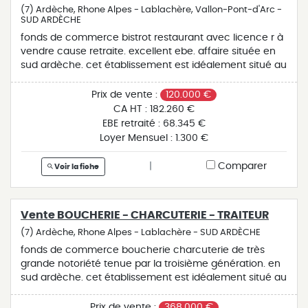
(7) Ardèche, Rhone Alpes - Lablachère, Vallon-Pont-d'Arc -
SUD ARDÈCHE
fonds de commerce bistrot restaurant avec licence r à
vendre cause retraite. excellent ebe. affaire située en
sud ardèche. cet établissement est idéalement situé au
cœur du bourg très touristique de vallon pont d'arc.
salle intérieure 35 places, bar équipé snacking, grande
Prix de vente :
120.000 €
cuisine équipée actuellement sous-exploitée, grande
CA HT :
182.260 €
réserve, terrasse extérieure env. 65 places. chiffre
EBE retraité :
68.345 €
d'affaires réalisé sur six mois de l'année. idéale pour un
Loyer Mensuel :
1.300 €
couple plus renfort saisonnier. très bel établissement à
voir rapidement par professionnel. grande possibilité de
|
Comparer
Voir la fiche
développement. top affaire. pour des raisons de
confidentialité, cette affaire est géolocalisée à l'adresse
de notre agence de lablachère (07230).
Vente BOUCHERIE - CHARCUTERIE - TRAITEUR
(7) Ardèche, Rhone Alpes - Lablachère - SUD ARDÈCHE
fonds de commerce boucherie charcuterie de très
grande notoriété tenue par la troisième génération. en
sud ardèche. cet établissement est idéalement situé au
cœur d'un bourg très touristique. il dispose d'une
surface d'environ 150 m² comprenant une boutique
Prix de vente :
368.000 €