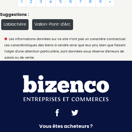
(current)
(current)
(current)
(current)
(current)
(current)
(current)
(current)
(current)
(current)
1
2
3
4
5
6
7
8
9
»
Suggestions :
Lablachère
Vallon-Pont-d'Arc
Les informations données sur ce site n’ont pas un caractère contractuel.
Les caractéristiques des biens à vendre ainsi que leur prix, bien que faisant
l’objet d’une attention particulière, sont données sous réserve d’erreurs de
saisie ou de vente.
Vous êtes acheteurs ?