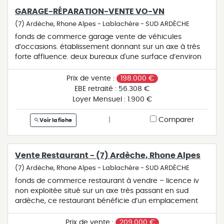
professionnel. un salarié polyvalent en saison.
GARAGE-RÉPARATION-VENTE VO-VN
fermeture deux jours en hors saison. très bel
établissement a forte rentabilité à voir rapidement par
(7) Ardèche, Rhone Alpes - Lablachère - SUD ARDÈCHE
professionnel. pour des raisons de confidentialité, cette
fonds de commerce garage vente de véhicules
affaire est géolocalisée à l'adresse de notre agence de
d’occasions. établissement donnant sur un axe à très
lablachère (07230).
forte affluence. deux bureaux d'une surface d’environ
45 m². hall d’exposition de près de 500 m². atelier et
réception de plus de 200 m². vestiaire du personnel et
Prix de vente :
198.000 €
wc. un énorme plus, un logement en mezzanine de 60
EBE retraité :
56.308 €
m². très grand parking. caméra de vidéosurveillance
Loyer Mensuel :
1.900 €
assurant une protection optimale sans contrat. à voir.
pour des raisons de confidentialité, cette affaire est
|
Comparer
Voir la fiche
géolocalisée à l'adresse de notre agence de lablachère
(07230).
Vente Restaurant - (7) Ardèche, Rhone Alpes
(7) Ardèche, Rhone Alpes - Lablachère - SUD ARDÈCHE
fonds de commerce restaurant à vendre – licence iv
non exploitée situé sur un axe très passant en sud
ardèche, ce restaurant bénéficie d’un emplacement
stratégique sans concurrence directe. rénovation
réalisée dernièrement : pose de carrelage dans la salle
Prix de vente :
209.000 €