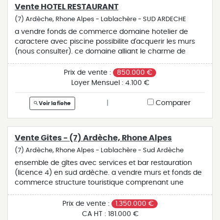
Vente HOTEL RESTAURANT
(7) Ardèche, Rhone Alpes - Lablachère - SUD ARDECHE
a vendre fonds de commerce domaine hotelier de
caractere avec piscine possibilite d'acquerir les murs
(nous consulter). ce domaine alliant le charme de
l’ancien et prestations haut de gamme comprend: une
vingtaine de chambres élégantes et spacieuses,
Prix de vente :
850.000 €
rénovées entièrement avec climatisation. une salle de
Loyer Mensuel :
4.100 €
restauration pouvant accueillir une cinquantaine de
couverts et une terrasse extérieure offrant une vue
|
Comparer
Voir la fiche
exceptionnelle d'une cinquantaine de couverts. une
piscine comprenant 2 bassins. organisation régulière de
séminaires ou privatisation du domaine pour des
Vente Gites - (7) Ardèche, Rhone Alpes
évènements privés. actuellement exploité 5 mois par
an offrant un fort potentiel de développement. idéal
(7) Ardèche, Rhone Alpes - Lablachère - Sud Ardèche
pour une exploitation familiale, une maison de fonction
ensemble de gîtes avec services et bar restauration
d’environ 200m2. affaire clé en main. pour des raisons
(licence 4) en sud ardèche. a vendre murs et fonds de
de confidentialité le bien est géo localisé à l'adresse de
commerce structure touristique comprenant une
l'agence de lablachère.
vingtaine de gîtes permettant accueil familles, groupes,
sportifs, mariages, rassemblements familiaux. les
Prix de vente :
1.350.000 €
équipements sont au rendez-vous avec piscine
CA HT :
181.000 €