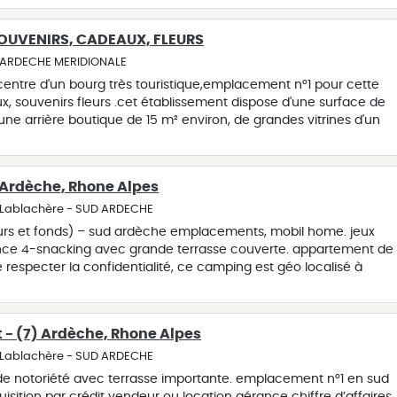
are sur le secteur à voir rapidement.
OUVENIRS, CADEAUX, FLEURS
- ARDECHE MERIDIONALE
centre d'un bourg très touristique,emplacement n°1 pour cette
, souvenirs fleurs .cet établissement dispose d'une surface de
'une arrière boutique de 15 m² environ, de grandes vitrines d'un
tres avec 2 entrées équipées de portes automatiques, l'ensemble
surveillance affaire très agréable à exploiter , tenue 30 ans par 
vendue pour cause de retraite.
 Ardèche, Rhone Alpes
- Lablachère - SUD ARDECHE
rs et fonds) – sud ardèche emplacements, mobil home. jeux
ence 4-snacking avec grande terrasse couverte. appartement de
e respecter la confidentialité, ce camping est géo localisé à
 située à lablachère.
 - (7) Ardèche, Rhone Alpes
- Lablachère - SUD ARDECHE
 de notoriété avec terrasse importante. emplacement n°1 en sud