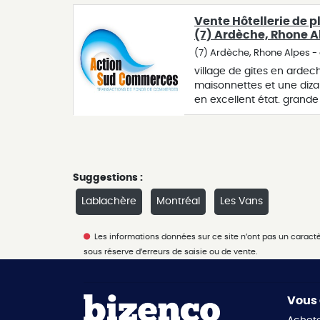
sur les murs. si vous sou
nécessaire , l'ebe tenant
Vente Hôtellerie de p
a vendre séparément au p
(7) Ardèche, Rhone A
présente annonce a été ré
(7) Ardèche, Rhone Alpes - 
becourt agissant sous le
village de gites en ardech
397592882 auprès de la sa
maisonnettes et une diza
ferré - 44 allée des cinq
en excellent état. grande
professionnelle transact
groupes. bar, snack, terr
immobilière (g) n°cpi 4401
parfait pour un couple dy
compte séquestre n°30932
développer la restauratio
89 rue de la boétie, 7500
pour g. assurance respons
120.137.405 mandat réf : 4
Suggestions :
immobilier. pascal et syl
Lablachère
Montréal
Les Vans
397592882 - . les informa
sur le site géorisques : w
Les informations données sur ce site n’ont pas un caractère
sous réserve d’erreurs de saisie ou de vente.
Vous 