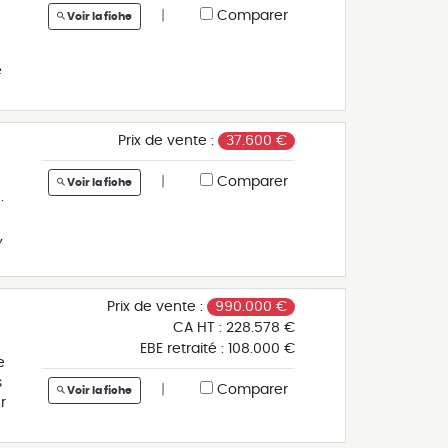
|
Comparer
Voir la fiche
e
Prix de vente :
37.600 €
|
Comparer
Voir la fiche
du
.
,
or
o-
Prix de vente :
990.000 €
CA HT :
228.578 €
EBE retraité :
108.000 €
e
s
|
Comparer
Voir la fiche
r