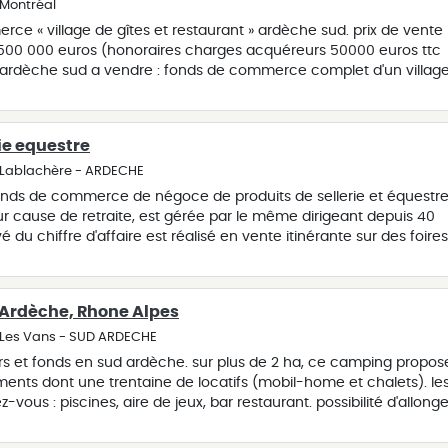
 Montréal
e « village de gîtes et restaurant » ardèche sud. prix de vente
00 000 euros (honoraires charges acquéreurs 50000 euros ttc
) ardèche sud a vendre : fonds de commerce complet d'un villag
e de l'association nationale ?villages de gîtes') comprenant : 22
n dur + 9 chalets bois) capacité totale 120 couchages bar ?
izzeria au feu de bois (licence iv) salle d'animation, salle de
ie equestre
lations de loisirs piscine 20 × 10 m + pataugeoire, terrains de
partement de fonction 90 m², situé dans le corps de ferme le
- Lablachère - ARDECHE
ités complémentaires permettant une excellente diversification 
nds de commerce de négoce de produits de sellerie et équestre
ion de gîtes (36 à 44 % du ca) accueil de groupes : mariages,
r cause de retraite, est gérée par le même dirigeant depuis 40
8 à 39 % du ca) bar ? restaurant ? pizzeria (25 à 28 % du ca) le
du chiffre d'affaire est réalisé en vente itinérante sur des foires
ation exceptionnelle : google : gîtes 4,7 / restaurant 4,6 tripadvis
 ou autres. cette vente comprend la cession d'un camion
 recommandations ouvert de pâques à fin septembre, le site offre
pé et aménagé , offrant une surface de vente importante. gros
allongement de la saison et de diversification (événementiel, éc
ent possible
solites, bien-être, etc.). données financières clés : ca annuel
 Ardèche, Rhone Alpes
os ebe moyen retraité pondéré : ? 76 k euros aucune procédure ni
- Les Vans - SUD ARDECHE
contacts + excellente e-réputation avantages fiscaux : situé en
 et fonds en sud ardèche. sur plus de 2 ha, ce camping propos
ation (ex-zrr) exonération totale d'is pendant 5 ans en cas de
nts dont une trentaine de locatifs (mobil-home et chalets). le
gnement possible par les exploitants (transmission douce).
-vous : piscines, aire de jeux, bar restaurant. possibilité d'allonge
onds est indissociable de la vente du foncier (murs). il est possible
tuellement ouvert début mai. des axes de progression et de
d'acheter seulement le fonds de commerce avec une promesse
e possibles. affaire vendue pour des raisons familiales.