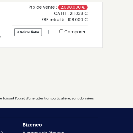
st
nt
Prix de vente :
2.090.000 €
CA HT :
211.038 €
EBE retraité :
108.000 €
|
Comparer
Voir la fiche
,
te
t
 -
)
s
 faisant l’objet d’une attention particulière, sont données
Bizenco