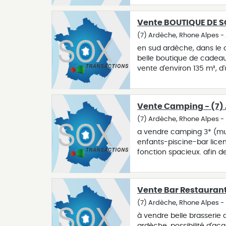
à cette activité. affaire r
Vente BOUTIQUE DE S
(7) Ardèche, Rhone Alpes 
en sud ardèche, dans le 
belle boutique de cadeaux
vente d'environ 135 m², d
linéaire d'environ 18 mè
climatisé avec camera de 
propriétaire actuelle et 
Vente Camping - (7)
(7) Ardèche, Rhone Alpes 
a vendre camping 3* (mu
enfants-piscine-bar lic
fonction spacieux. afin d
l’adresse de notre agence
Vente Bar Restaurant
(7) Ardèche, Rhone Alpes 
à vendre belle brasserie