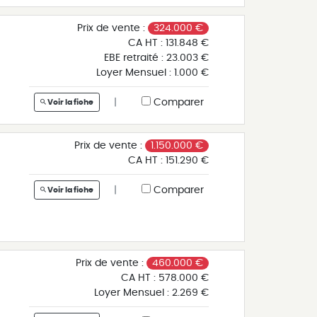
Prix de vente :
324.000 €
CA HT :
131.848 €
EBE retraité :
23.003 €
Loyer Mensuel :
1.000 €
|
Comparer
Voir la fiche
la
Prix de vente :
1.150.000 €
CA HT :
151.290 €
|
Comparer
Voir la fiche
Prix de vente :
460.000 €
CA HT :
578.000 €
Loyer Mensuel :
2.269 €