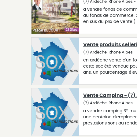
(7) Ardèche, Rhone Alpes -
a vendre fonds de commerc
du fonds de commerce: 5
en sus du prix de vente 
de gîtes 2 étoiles (membr
hébergements (13 gîtes e
restaurant traditionnel ? p
Vente produits seller
réunion, nombreuses instal
jeux, espaces détente ap
(7) Ardèche, Rhone Alpes 
domaine exploite 3 activ
en ardèche vente d'un fo
chiffre d'affaires : locat
cette société vendue pou
séminaires, cousinades (2
ans. un pourcentage élevé 
site bénéficie d'une réput
manifestations équestres
: 4,5 facebook : 98 % de
magasin entièrement équi
un potentiel important d'
potentiel de développem
tourisme, hébergements in
Vente Camping - (7)
stabilisé : 275?315 k eur
(7) Ardèche, Rhone Alpes 
litige base clients 3300 
a vendre camping 3* murs
france ruralités revitalis
une centaine d'emplaceme
rachat du fonds. accompa
prestations sont au rendez
obligation : la vente du f
la période ouverture, ac
dans un premier temps 
développement sont encor