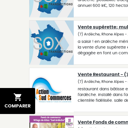
ardèche. possibilité d'acq
annuel 600 k€, 120 hectol
confidentialité, cette aff
(07230)
Vente supérette; mul
(7) Ardèche, Rhone Alpes -
a saisir ! en ardèche mé
la vente d'une supérette 
dégagée en font un comm
salariés, cette entreprise 
surface n'est pas exploit
service tel qu'un termina
Vente Restaurant - (
incluant le salaire du 
et nous vous proposons de
(7) Ardèche, Rhone Alpes - 
nos différentes affaires.
restaurant dans bâtisse e
l'ardèche. installé dans 
clientèle fidélisée. sall
COMPARER
également. cadre magnifi
absolument !
Vente Fonds de comme