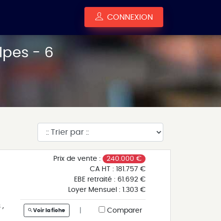
CONNEXION
pes - 6
Prix de vente :
240.000 €
CA HT :
181.757 €
EBE retraité :
61.692 €
Loyer Mensuel :
1.303 €
 ,
|
Comparer
Voir la fiche
s