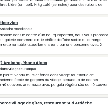
uisition par crédit vendeur ou location gérance chiffre d’affaires
itres bière (annuel), 14 kg café (semaine) pour des raisons de
aire est géo localisée à l'adresse de notre agence à lablachère
tiservice
 Ardèche méridionale
ridionale dans le centre d'un bourg important, nous vous proposo
en galerie commerciale. le chiffre d'affaire stable et la marge
erce rentable. actuellement tenu par une personne avec 2
génère l'équivalent de 2,5 salaires à plein temps. la totalité de la
ée et laisse la possibilité d'un développement en avec d'autre
l de cuisson, primeur ou autre. c.a: 657033 € ; ebe: 68355 € (
7) Ardèche, Rhone Alpes
dirigent uniquement) nous vous accompagnons dans vos démarch
s partenaires pour faire aboutir votre projet. me consulter sur
dans village touristique
 15000€
n pierre. vendu murs et fonds dans village touristique de
l'ancienne école de garçons du village. beaucoup de cachet.
e de 40 couverts et terrasse avec pergola végétalisée de 40 couver
que, .nombreuses possibilités de développement. a voir
rce village de gîtes, restaurant Sud Ardèche