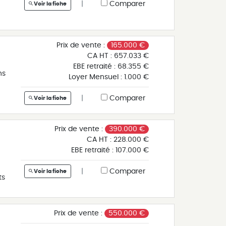
|
Comparer
Voir la fiche
Prix de vente :
165.000 €
CA HT :
657.033 €
EBE retraité :
68.355 €
ns
Loyer Mensuel :
1.000 €
|
Comparer
Voir la fiche
Prix de vente :
390.000 €
es
CA HT :
228.000 €
EBE retraité :
107.000 €
|
Comparer
Voir la fiche
ts
Prix de vente :
550.000 €