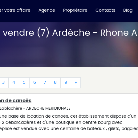
r votre affaire
Agence
Propriétaire
Contacts
Blog
vendre (7) Ardèche - Rhone Al
t)
urrent)
(current)
(current)
(current)
(current)
(current)
(current)
(current)
(current)
3
4
5
6
7
8
9
»
on de canoës
- Lablachère - ARDECHE MERIDIONALE
une base de location de canoës. cet établissement dispose d'un
e 2 débarcadères et d'une boutique en centre bourg avec
prise est vendue avec une centaine de bateaux , gilets, pagaies
pondants ainsi que 5 véhicules et quatre remorques nécessaire