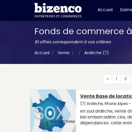
Accueil
Estime
Fonds de commerce à 
81 offres correspondent à vos critères
Accueil
Vente
Ardèche (7)
(current)
(curren
(c
«
1
2
Vente Base de locati
(7) Ardèche, Rhone Alpes 
en sud ardèche, vente d'
bel embarcadère clos, d
dépendances. cette entre
casques et bidons corres