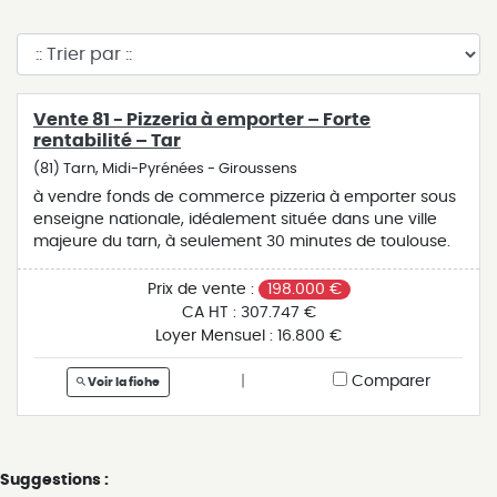
Vente 81 - Pizzeria à emporter – Forte
rentabilité – Tar
(81) Tarn, Midi-Pyrénées - Giroussens
à vendre fonds de commerce pizzeria à emporter sous
enseigne nationale, idéalement située dans une ville
majeure du tarn, à seulement 30 minutes de toulouse.
très bon emplacement en cœur de ville sur axe
passant. activité 100 % vente à emporter complétée par
Prix de vente :
198.000 €
un kiosque automatique performant permettant de
CA HT :
307.747 €
générer du chiffre d’affaires 7j/7 et 24h/24. cette
Loyer Mensuel :
16.800 €
pizzeria réalise un chiffre d’affaires supérieur à 300 000
€ et dégage une perf d’environ 130 000 €, offrant une
|
Comparer
Voir la fiche
excellente rentabilité. affaire clé en main, saine et
pérenne, idéale pour un entrepreneur, un couple ou
une reconversion professionnelle dans la restauration
rapide. opportunité rare sur le secteur du tarn proche
Suggestions :
toulouse.