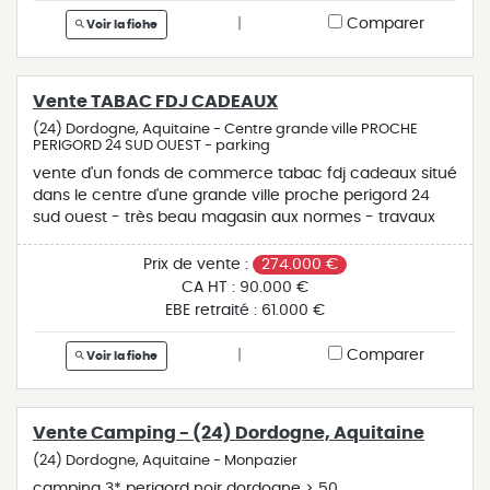
|
Comparer
Voir la fiche
Vente TABAC FDJ CADEAUX
(24) Dordogne, Aquitaine - Centre grande ville PROCHE
PERIGORD 24 SUD OUEST - parking
vente d'un fonds de commerce tabac fdj cadeaux situé
dans le centre d'une grande ville proche perigord 24
sud ouest - très beau magasin aux normes - travaux
récent - belle surface commercial de 200 m² - réserve
- matériel complet - fermé le dimanche après midi - 3
Prix de vente :
274.000 €
semaines de congés - chiffre d'affaires 90 000 -
CA HT :
90.000 €
commissions 82 700 € - ebe 61 000 €
EBE retraité :
61.000 €
|
Comparer
Voir la fiche
Vente Camping - (24) Dordogne, Aquitaine
(24) Dordogne, Aquitaine - Monpazier
camping 3* perigord noir dordogne > 50