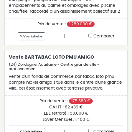
emplacements au calme et ombragés avec piscine
chauffée, raccordé à un assainissement collectif sur 2
ha . logement de fonction ,grosse possibilité de
développement . prix 1 280 000 € fai (honoraires à la
Prix de vente :
1.280.000 €
charge de l’acquéreur)
|
Comparer
Voir la fiche
Vente BAR TABAC LOTO PMU AMIGO
(24) Dordogne, Aquitaine - Centre grande ville -
stationnement
vente d'un fonds de commerce bar tabac loto pmu
compte nickel amigo situé dans le centre d'une grande
ville, bel établissement avec terrasse privative,
logement 3 chambres, fermé 2 semaines et le
dimanche, stationnement.
Prix de vente :
175.360 €
CA HT :
82.439 €
EBE retraité :
50.000 €
Loyer Mensuel :
1.400 €
|
Comparer
Voir la fiche