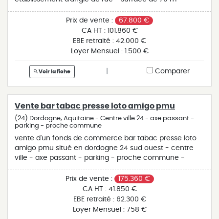
matériel complet - fermeture le dimanche - logement 1
chambre - chiffre d'affaires ht (hors commissions) 101
Prix de vente :
67.800 €
860 € - commissions 51 180 €
CA HT :
101.860 €
EBE retraité :
42.000 €
Loyer Mensuel :
1.500 €
|
Comparer
Voir la fiche
Vente bar tabac presse loto amigo pmu
(24) Dordogne, Aquitaine - Centre ville 24 - axe passant -
parking - proche commune
vente d'un fonds de commerce bar tabac presse loto
amigo pmu situé en dordogne 24 sud ouest - centre
ville - axe passant - parking - proche commune -
surface de vente de 64 m² - terrasse - matériel
complet - fermeture le jeudi - chiffre d'affaires 84 700
Prix de vente :
175.360 €
€ - commissions 65 600 € - ebe 62 300 €
CA HT :
41.850 €
EBE retraité :
62.300 €
Loyer Mensuel :
758 €