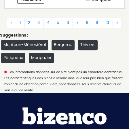
(current)
(current)
(current)
(current)
(current)
(current)
(current)
(current)
(current)
(current)
(current)
(curr
«
1
2
3
4
5
6
7
8
9
10
»
Suggestions :
Montpon-Ménestérol
Bergerac
Thiviers
Périgueux
Monpazier
Les informations données sur ce site n’ont pas un caractère contractuel.
Les caractéristiques des biens à vendre ainsi que leur prix, bien que faisant
l’objet d’une attention particulière, sont données sous réserve d’erreurs de
saisie ou de vente.