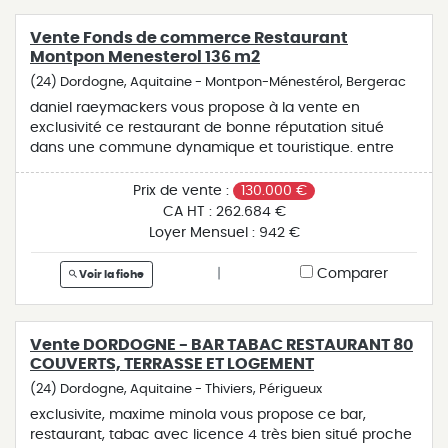
Vente Fonds de commerce Restaurant
Montpon Menesterol 136 m2
(24) Dordogne, Aquitaine - Montpon-Ménestérol, Bergerac
daniel raeymackers vous propose à la vente en
exclusivité ce restaurant de bonne réputation situé
dans une commune dynamique et touristique. entre
bordeaux (45 mn) et périgueux (45 mn) et à 1 demi-
heure de saint-emilion et bergerac. cet établissement
Prix de vente :
130.000 €
dispose de trois salles de restaurant d'une capacité
CA HT :
262.684 €
totale de 30 couverts et 10 couverts en terrasse.
Loyer Mensuel :
942 €
agencement en excellent état, cuisine de plain-pied
parfaitement équipée avec extraction aux normes,
|
Comparer
Voir la fiche
plonge et cave. chiffre d'affaires 260 000 euros. loyer
de 941.00 euros par mois, bail 9 ans. prix du fonds de
commerce 130 000 euros, honoraires à charges
Vente DORDOGNE - BAR TABAC RESTAURANT 80
vendeur. pour visiter et vous accompagner dans votre
COUVERTS, TERRASSE ET LOGEMENT
projet, contactez daniel raeymackers, au 0622417568
ou, par courriel à d.raeymackers@proprietes-
(24) Dordogne, Aquitaine - Thiviers, Périgueux
privees.com. selon l'article l.561.5 du code monétaire et
exclusivite, maxime minola vous propose ce bar,
financier, pour l'organisation de la visite, la présentation
restaurant, tabac avec licence 4 très bien situé proche
d'une pièce d'identité vous sera demandée. cette