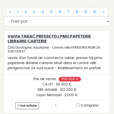
(current)
(current)
(current)
(current)
(current)
(current)
(current)
(current)
(current)
(current)
(current)
(curr
«
1
2
3
4
5
6
7
8
9
10
»
Vente TABAC PRESSE FDJ PMU PAPETERIE
LIBRAIRIE CARTERIE
(24) Dordogne, Aquitaine - Centre ville PERIGORD NOIR 24
SUD OUEST
vente d'un fonds de commerce tabac presse fdj pmu
papeterie librairie carterie situé dans le centre ville
perigord noir 24 sud ouest - établissement en parfait
état - belle surface commerciale - fermé le dimanche
après midi - 3 semaines de congés - commissions 114
Prix de vente :
350.000 €
640 € ebe 80 000 €
CA HT :
114.300 €
EBE retraité :
102.200 €
Loyer Mensuel :
2.000 €
|
Comparer
Voir la fiche